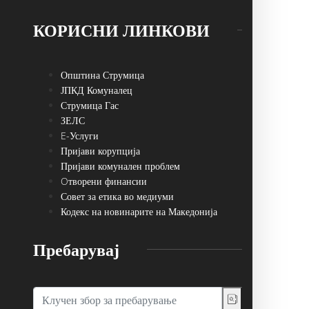
КОРИСНИ ЛИНКОВИ
Општина Струмица
ЈПКД Комуналец
Струмица Гас
ЗЕЛС
E-Услуги
Пријави корупција
Пријави комунален проблем
Oтворени финансии
Совет за етика во медиуми
Кодекс на новинарите на Македонија
Пребарувај