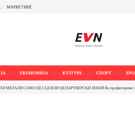
Е
МАРКЕТИНГ
ЈА
ЕКОНОМИЈА
КУЛТУРА
СПОРТ
ХРО
МЕТАЛИ САМО ОД САД ИЛИ ОД ПАРТНЕРСКИ ЗЕМЈИ Ќе профитираме ли со 