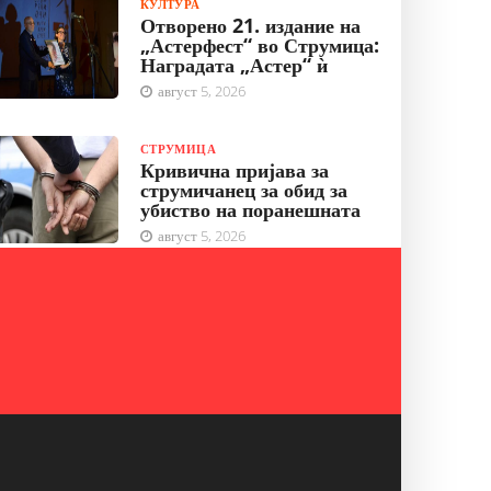
КУЛТУРА
Отворено 21. издание на
„Астерфест“ во Струмица:
Наградата „Астер“ ѝ
август 5, 2026
СТРУМИЦА
Кривична пријава за
струмичанец за обид за
убиство на поранешната
август 5, 2026