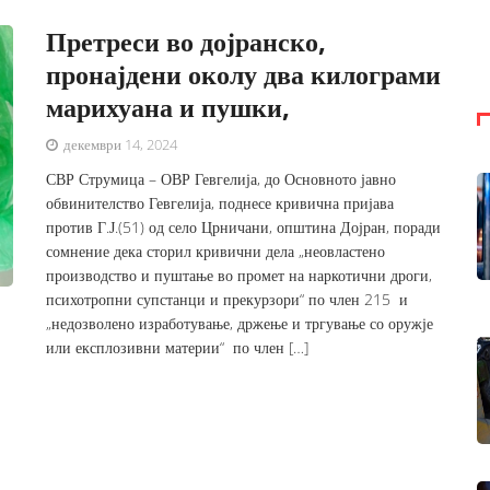
Претреси во дојранско,
пронајдени околу два килограми
марихуана и пушки,
декември 14, 2024
СВР Струмица – ОВР Гевгелија, до Основното јавно
обвинителство Гевгелија, поднесе кривична пријава
против Г.Ј.(51) од село Црничани, општина Дојран, поради
сомнение дека сторил кривични дела „неовластено
производство и пуштање во промет на наркотични дроги,
психотропни супстанци и прекурзори“ по член 215 и
„недозволено изработување, држење и тргување со оружје
или експлозивни материи“ по член […]