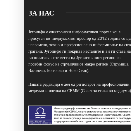
ЗА НАС
Југоинфо е електронски информативен портал кој е
присутен во медиумскиот простор од 2012 година со це
навремено, точно и професионално информирање на сит
граѓани. Југоинфо ги покрива настаните и ви ги става на
располагање сите вести од Југоисточниот регион со
посебен фокус на струмичкиот макро регион (Струмица,
Василево, Босилово и Ново Село).
Нашата редакција е дел од регистарот на професионални
медиуми и членка на СЕММ (Совет за етика во медиуми)