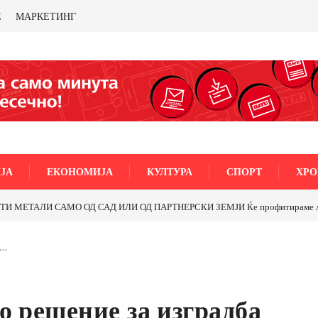
Е
МАРКЕТИНГ
ЈА
ЕКОНОМИЈА
КУЛТУРА
СПОРТ
ХРО
Почнува реконструкцијата на улицата „5-ти Ноември“ во С
е…
о решение за изградба