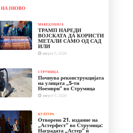
НАЈНОВО
МАКЕДОНИЈА
ТРАМП НАРЕДИ
ВОЈСКАТА ДА КОРИСТИ
МЕТАЛИ САМО ОД САД
ИЛИ
август 5, 2026
СТРУМИЦА
Почнува реконструкцијата
на улицата „5-ти
Ноември“ во Струмица
август 5, 2026
КУЛТУРА
Отворено 21. издание на
„Астерфест“ во Струмица:
Наградата „Астер“ ѝ