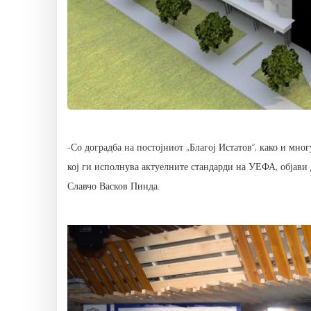
-Со доградба на постојниот „Благој Истатов“, како и мн
кој ги исполнува актуелните стандарди на УЕФА, објави 
Славчо Васков Пинда.