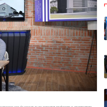
содржини кои ќе можат да ги користат граѓаните и спортистите.