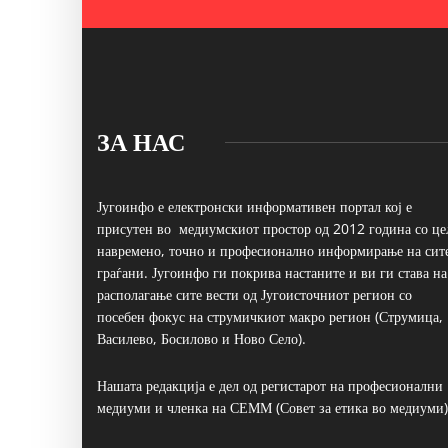
ЗА НАС
Југоинфо е електронски информативен портал кој е
присутен во медиумскиот простор од 2012 година со це
навремено, точно и професионално информирање на сит
граѓани. Југоинфо ги покрива настаните и ви ги става на
располагање сите вести од Југоисточниот регион со
посебен фокус на струмичкиот макро регион (Струмица,
Василево, Босилово и Ново Село).
Нашата редакција е дел од регистарот на професионални
медиуми и членка на СЕММ (Совет за етика во медиуми)