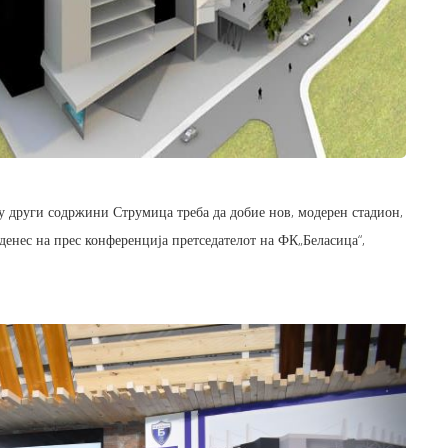
огу други содржини Струмица треба да добие нов, модерен стадион,
денес на прес конференција претседателот на ФК„Беласица“,