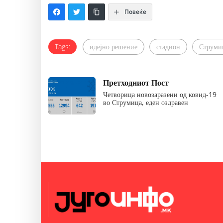
Повеќе
Tags:
идејно решение
стадион
Струми
Претходниот Пост
Четворица новозаразени од ковид-19
во Струмица, еден оздравен