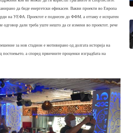
ланирано да биде енергетски ефикасен. Вакви проекти во Европа
дарди на УЕФА. Проектот е поднесен до ФФМ, а оттаму е испратен
ме одговор дали треба уште нешто да се измени во проектот, рече
решение за нов стадион е мотивирано од долгата историја на
од постоењето, а според првичните проценки изградбата на