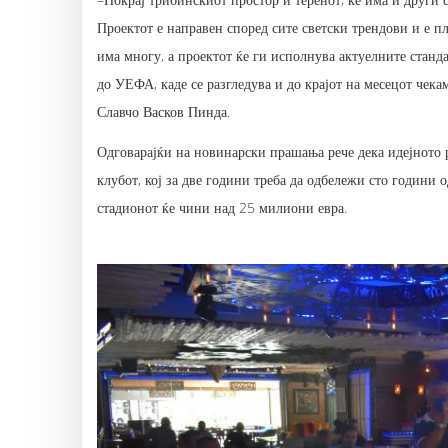
Проектот е направен според сите светски трендови и е п
има многу, а проектот ќе ги исполнува актуелните стан
до УЕФА, каде се разгледува и до крајот на месецот чека
Славчо Васков Пинда.
Одговарајќи на новинарски прашања рече дека идејното 
клубот, кој за две години треба да одбележи сто години 
стадионот ќе чини над 25 милиони евра.