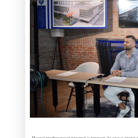
–Покрај трибинскиот простор и теренот, ќе има и други 