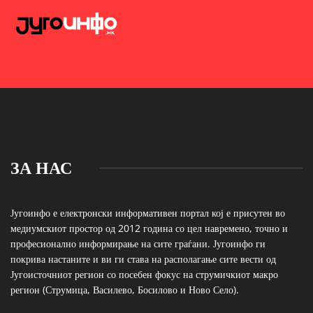
ЗА НАС
Југоинфо е електронски информативен портал кој е присутен во
медиумскиот простор од 2012 година со цел навремено, точно и
професионално информирање на сите граѓани. Југоинфо ги
покрива настаните и ви ги става на располагање сите вести од
Југоисточниот регион со посебен фокус на струмичкиот макро
регион (Струмица, Василево, Босилово и Ново Село).