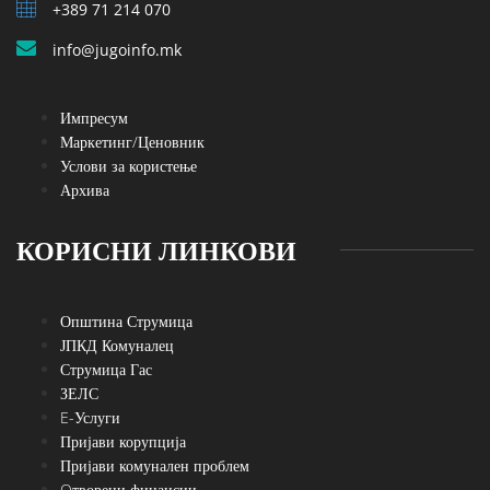
+389 71 214 070
info@jugoinfo.mk
Импресум
Маркетинг/Ценовник
Услови за користење
Архива
КОРИСНИ ЛИНКОВИ
Општина Струмица
ЈПКД Комуналец
Струмица Гас
ЗЕЛС
E-Услуги
Пријави корупција
Пријави комунален проблем
Oтворени финансии