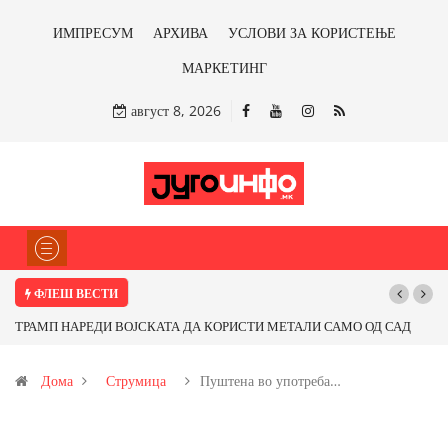
ИМПРЕСУМ
АРХИВА
УСЛОВИ ЗА КОРИСТЕЊЕ
МАРКЕТИНГ
август 8, 2026
ФЛЕШ ВЕСТИ
ОД САД
Почнува реконструкцијата на улицата „5-ти Ноември“ во Струмиц
т од
Дома
Струмица
Пуштена во употреба…