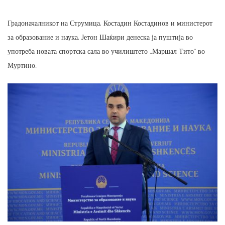
Градоначалникот на Струмица, Костадин Костадинов и министерот
за образование и наука, Јетон Шаќири денеска ја пуштија во
употреба новата спортска сала во училиштето „Маршал Тито“ во
Муртино.