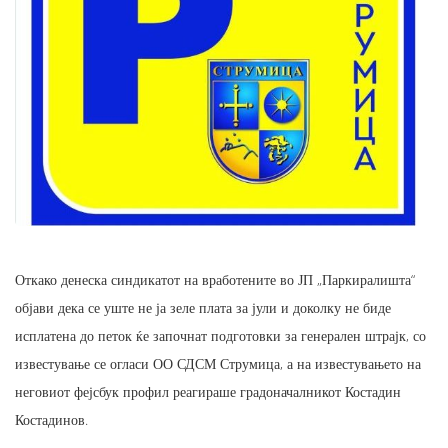
Откако денеска синдикатот на вработените во ЈП „Паркиралишта“
објави дека се уште не ја зеле плата за јули и доколку не биде
исплатена до петок ќе започнат подготовки за генерален штрајк, со
известување се огласи ОО СДСМ Струмица, а на известувањето на
неговиот фејсбук профил реагираше градоначалникот Костадин
Костадинов.