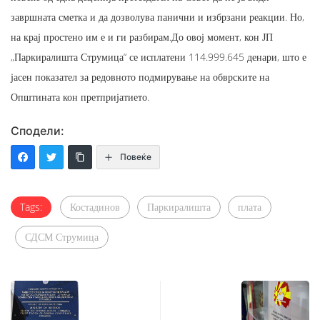
завршната сметка и да дозволува панични и избрзани реакции. Но,
на крај простено им е и ги разбирам.До овој момент, кон ЈП
„Паркиралишта Струмица“ се исплатени 114.999.645 денари, што е
јасен показател за редовното подмирување на обврските на
Општината кон претпријатието.
Сподели:
Повеќе
Tags:
Костадинов
Паркиралишта
плата
СДСМ Струмица