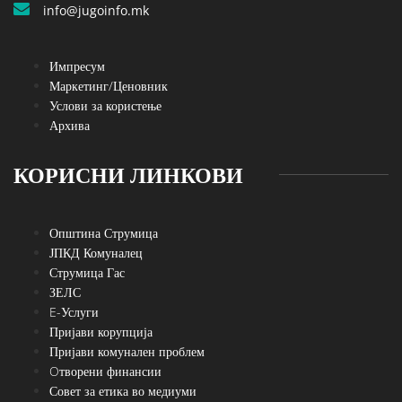
info@jugoinfo.mk
Импресум
Маркетинг/Ценовник
Услови за користење
Архива
КОРИСНИ ЛИНКОВИ
Општина Струмица
ЈПКД Комуналец
Струмица Гас
ЗЕЛС
E-Услуги
Пријави корупција
Пријави комунален проблем
Oтворени финансии
Совет за етика во медиуми