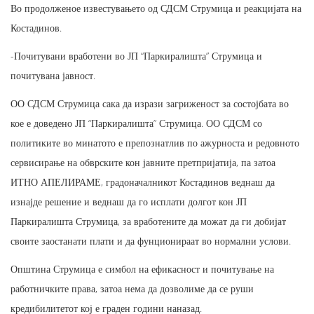
Во продолженое известувањето од СДСМ Струмица и реакцијата на
Костадинов.
-Почитувани вработени во ЈП “Паркиралишта” Струмица и
почитувана јавност.
ОО СДСМ Струмица сака да изрази загриженост за состојбата во
кое е доведено ЈП “Паркиралишта” Струмица. ОО СДСМ со
политиките во минатото е препознатлив по ажурноста и редовното
сервисирање на обврските кон јавните претпријатија, па затоа
ИТНО АПЕЛИРАМЕ, градоначалникот Костадинов веднаш да
изнајде решение и веднаш да го исплати долгот кон ЈП
Паркиралишта Струмица, за вработените да можат да ги добијат
своите заостанати плати и да фунционираат во нормални услови.
Општина Струмица е симбол на ефикасност и почитување на
работничките права, затоа нема да дозволиме да се руши
кредибилитетот кој е граден години наназад.