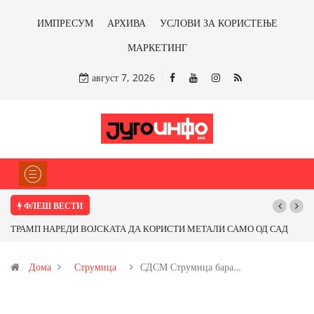
ИМПРЕСУМ
АРХИВА
УСЛОВИ ЗА КОРИСТЕЊЕ
МАРКЕТИНГ
август 7, 2026
ФЛЕШ ВЕСТИ
АЛИ САМО ОД САД
Почнува реконструкцијата на улицата „5-ти Ноември“
 со бакарот од
Дома
Струмица
СДСМ Струмица бара…