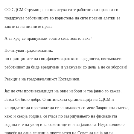
ОО СДСМ Струмица, ги почитува сите работнички права и ги
поддржува работниците во користење на сите правни алатки за
заштита на нивните права.
А за крај се прашуваме, зошто сега, зошто вака?
Почитуван градоначалник,
по принципите на социјалдемократските вредности, овозможете
работникот да биде вреднуван и уважуван со дела, а не со зборови!
Реакција на градоначалникот Костадинов.
Јас не сум противкандидат на овие избори и тоа јавно го кажав.
Затоа би било добро Општинската организација на СДСМ и
кандидатот да престанат да се занимаваат со мене.Завршната сметка,
како и секоја година, се гласа по завршувањето на фискалната
година и е на увид и за советниците и за јавноста. Недозволиво е
повеќе од една деценија претседател на Совет да не ја види