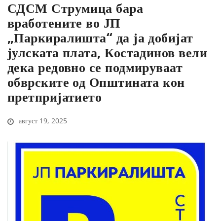
СДСМ Струмица бара
вработените во ЈП
„Паркиралишта“ да ја добијат
јулската плата, Костадинов вели
дека редовно се подмируваат
обврските од Општината кон
претпријатието
август 19, 2025