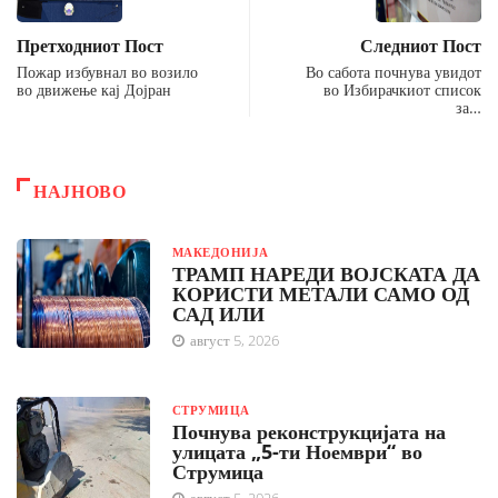
Претходниот Пост
Следниот Пост
Пожар избувнал во возило
Во сабота почнува увидот
во движење кај Дојран
во Избирачкиот список
за…
НАЈНОВО
МАКЕДОНИЈА
ТРАМП НАРЕДИ ВОЈСКАТА ДА
КОРИСТИ МЕТАЛИ САМО ОД
САД ИЛИ
август 5, 2026
СТРУМИЦА
Почнува реконструкцијата на
улицата „5-ти Ноември“ во
Струмица