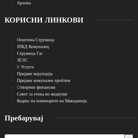
Архива
КОРИСНИ ЛИНКОВИ
Општина Струмица
ЈПКД Комуналец
Струмица Гас
ЗЕЛС
E-Услуги
Пријави корупција
Пријави комунален проблем
Oтворени финансии
Совет за етика во медиуми
Кодекс на новинарите на Македонија
Пребарувај