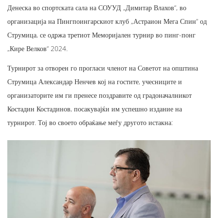
Денеска во спортската сала на СОУУД „Димитар Влахов“, во
организација на Пингпоингарскиот клуб „Астраион Мега Спин“ од
Струмица, се одржа третиот Меморијален турнир во пинг-понг
„Кире Велков“ 2024.
Турнирот за отворен го прогласи членот на Советот на општина
Струмица Александар Ненчев кој на гостите, учесниците и
организаторите им ги пренесе поздравите од градоначалникот
Костадин Костадинов, посакувајќи им успешно издание на
турнирот. Тој во своето обраќање меѓу другото истакна: