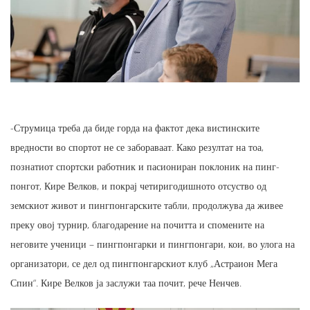
-Струмица треба да биде горда на фактот дека вистинските
вредности во спортот не се забораваат. Како резултат на тоа,
познатиот спортски работник и пасиониран поклоник на пинг-
понгот, Кире Велков, и покрај четиригодишното отсуство од
земскиот живот и пингпонгарските табли, продолжува да живее
преку овој турнир, благодарение на почитта и спомените на
неговите ученици – пингпонгарки и пингпонгари, кои, во улога на
организатори, се дел од пингпонгарскиот клуб „Астраион Мега
Спин“. Кире Велков ја заслужи таа почит, рече Ненчев.