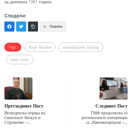
од далечната 1981 година.
Сподели:
Повеќе
Tags:
Кире Велков
меморијален турнир
пинг-понг
Претходниот Пост
Следниот Пост
Велигденска порака на
ТМФ продолжува со
Скопскиот бискуп и
регионалните натпревари
Струмичко –…
за „Наноматеријали –…