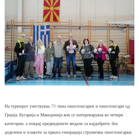
На турнирот учествуваа 70-тина пингпонгарки и пингпонгари од
Грција, Бугарија и Македонија кои се натпреваруваа во четири
категории, а покрај предвидените медали за најдобрите, беа
доделени и плакети за првата генерација струмички пингпонгарки