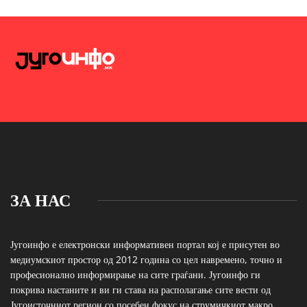
ЗА НАС
Југоинфо е електронски информативен портал кој е присутен во
медиумскиот простор од 2012 година со цел навремено, точно и
професионално информирање на сите граѓани. Југоинфо ги
покрива настаните и ви ги става на располагање сите вести од
Југоисточниот регион со посебен фокус на струмичкиот макро