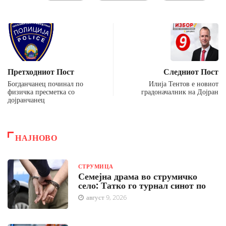
Претходниот Пост
Следниот Пост
Богданчанец починал по
Илија Тентов е новиот
физичка пресметка со
градоначалник на Дојран
дојранчанец
НАЈНОВО
СТРУМИЦА
Семејна драма во струмичко
село: Татко го турнал синот по
август 9, 2026