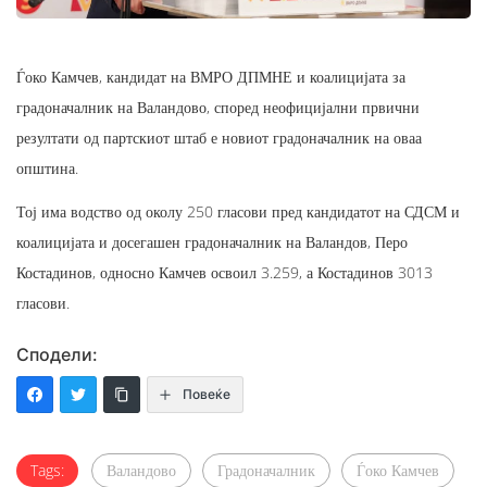
Ѓоко Камчев, кандидат на ВМРО ДПМНЕ и коалицијата за
градоначалник на Валандово, според неофицијални првични
резултати од партскиот штаб е новиот градоначалник на оваа
општина.
Тој има водство од околу 250 гласови пред кандидатот на СДСМ и
коалицијата и досегашен градоначалник на Валандов, Перо
Костадинов, односно Камчев освоил 3.259, а Костадинов 3013
гласови.
Сподели:
Повеќе
Tags:
Валандово
Градоначалник
Ѓоко Камчев