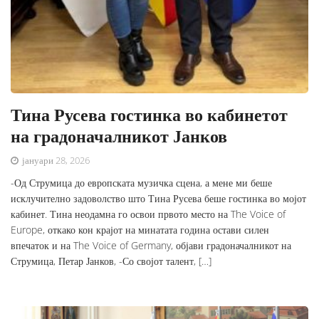
Тина Русева гостинка во кабинетот
на градоначалникот Јанков
јануари 28, 2026
-Од Струмица до европската музичка сцена, а мене ми беше
исклучително задоволство што Тина Русева беше гостинка во мојот
кабинет. Тина неодамна го освои првото место на The Voice of
Europe, откако кон крајот на минатата година остави силен
впечаток и на The Voice of Germany, објави градоначалникот на
Струмица, Петар Јанков, -Со својот талент, […]