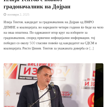
градоначалник на Дојран
ноември 2, 2025
Илија Тентов, кандидат за градоначалник на Дојран од ВМРО
ДПМНЕ и коалицијата, во наредните четири години ќе биде на чело
на оваа општина. По одржаниот втор круг на изборите за
градоначалник, според првични нефоцијални информации, тој
победил со околу 500 гласови повеќе од кандидатот на СДСМ и
коалицијата, Ристо Џинев. Тентов за укажаната доверба се […]