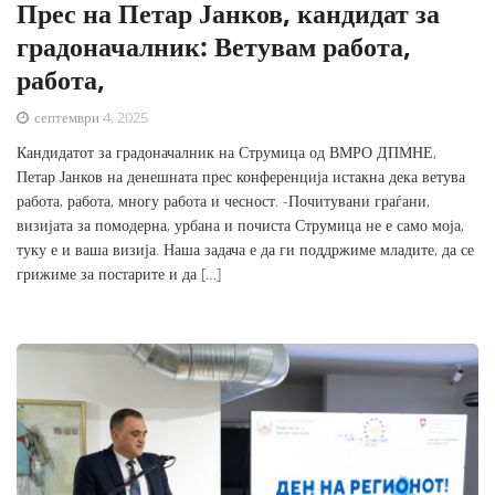
Прес на Петар Јанков, кандидат за
градоначалник: Ветувам работа,
работа,
септември 4, 2025
Кандидатот за градоначалник на Струмица од ВМРО ДПМНЕ,
Петар Јанков на денешната прес конференција истакна дека ветува
работа, работа, многу работа и чесност. -Почитувани граѓани,
визијата за помодерна, урбана и почиста Струмица не е само моја,
туку е и ваша визија. Наша задача е да ги поддржиме младите, да се
грижиме за постарите и да […]