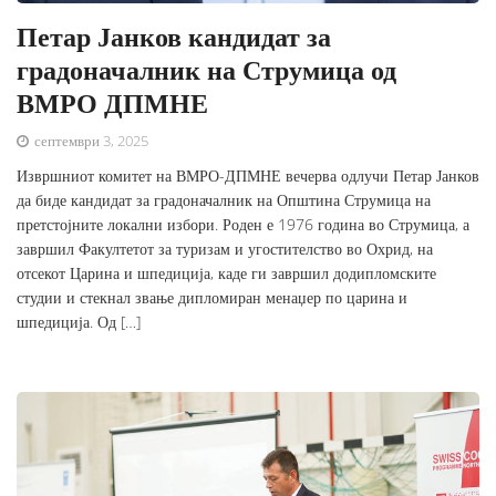
Петар Јанков кандидат за
градоначалник на Струмица од
ВМРО ДПМНЕ
септември 3, 2025
Извршниот комитет на ВМРО-ДПМНЕ вечерва одлучи Петар Јанков
да биде кандидат за градоначалник на Општина Струмица на
претстојните локални избори. Роден е 1976 година во Струмица, а
завршил Факултетот за туризам и угостителство во Охрид, на
отсекот Царина и шпедиција, каде ги завршил додипломските
студии и стекнал звање дипломиран менаџер по царина и
шпедиција. Од […]