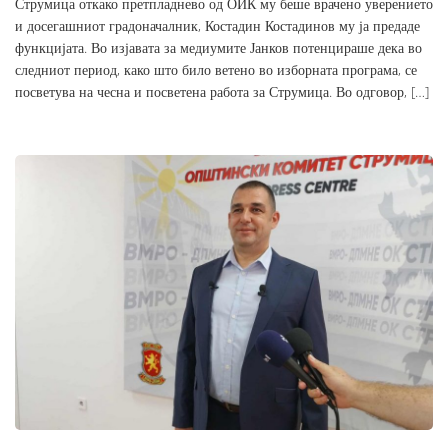
Струмица откако претпладнево од ОИК му беше врачено уверението
и досегашниот градоначалник, Костадин Костадинов му ја предаде
функцијата. Во изјавата за медиумите Јанков потенцираше дека во
следниот период, како што било ветено во изборната програма, се
посветува на чесна и посветена работа за Струмица. Во одговор, […]