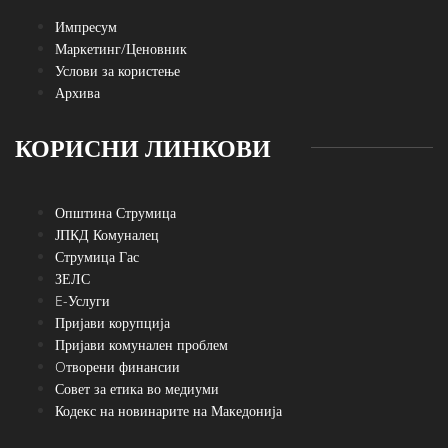
Импресум
Маркетинг/Ценовник
Услови за користење
Архива
КОРИСНИ ЛИНКОВИ
Општина Струмица
ЈПКД Комуналец
Струмица Гас
ЗЕЛС
E-Услуги
Пријави корупција
Пријави комунален проблем
Oтворени финансии
Совет за етика во медиуми
Кодекс на новинарите на Македонија