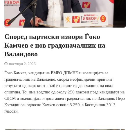
Според партиски извори Ѓоко
Камчев е нов градоначалник на
Валандово
ноември 2, 2025
Ѓоко Камчев, кандидат на ВМРО ДПМНЕ и коалицијата за
градоначалник на Валандово, според неофицијални првични
резултати од партскиот штаб е новиот градоначалник на оваа
општина. Тој има водство од околу 250 гласови пред кандидатот на
СДСМ и коалицијата и досегашен градоначалник на Валандов, Перо
Костадинов, односно Камчев освоил 3.259, а Костадинов 3013
гласови.