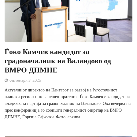
Ѓоко Камчев кандидат за
градоначалник на Валандово од
ВМРО ДПМНЕ
септември 3, 2025
Актуелниот директор на Центарот за развој на Југосточниот
плански регион и поранешен пратеник, Ѓоко Камчев е кандидат на
владеачката партија за градоначалник на Валандово. Ова вечерва на
прес конференицја го соопшти генералниот секретар на ВМРО
ДПМНЕ, Ѓоргија Сајкоски. Фото: архива