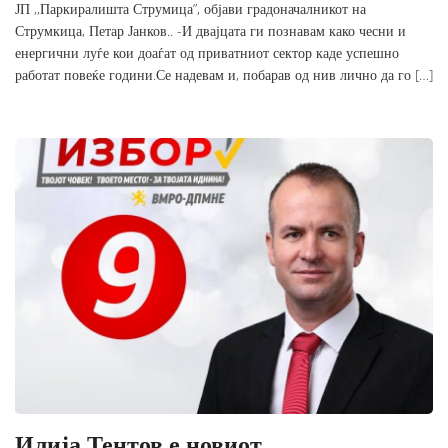
ЈП ,,Паркиралишта Струмица”, објави градоначалникот на
Струмкица, Петар Јанков.. -И двајцата ги познавам како чесни и
енергични луѓе кои доаѓат од приватниот сектор каде успешно
работат повеќе години.Се надевам и, побарав од нив лично да го […]
Илија Тентов е новиот