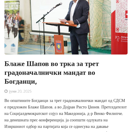
Блаже Шапов во трка за трет
градоначалнички мандат во
Богданци,
јуни 20, 2025
Во општините Богданци за трет градоначалнички мандат од СДСМ
е предложен Блаже Шапов, а во Дојран Ристо Џинев. Претседателот
на Социјалдемократскот сојуз на Македонија, д-р Венко Филипче,
на денешната прес-конференција, ја соопшти одлуката на
Извршниот одбор на партијата која се однесува на давање