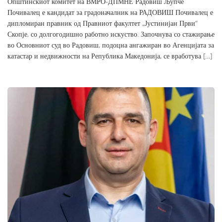
Општинскиот комитет на ВМРО-ДПМНЕ Радовиш Љупче
Почивалец е кандидат за градоначалник на РАДОВИШ Почивалец е
дипломиран правник од Правниот факултет „Јустинијан Први“
Скопје, со долгогодишно работно искуство. Започнува со стажирање
во Основниот суд во Радовиш, подоцна ангажиран во Агенцијата за
катастар и недвижности на Република Македонија, се вработува […]