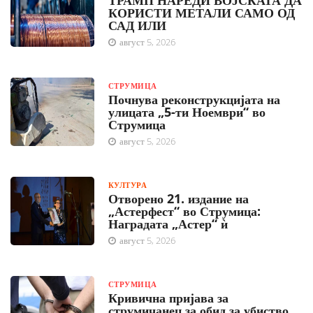
ТРАМП НАРЕДИ ВОЈСКАТА ДА
КОРИСТИ МЕТАЛИ САМО ОД
САД ИЛИ
август 5, 2026
СТРУМИЦА
Почнува реконструкцијата на
улицата „5-ти Ноември“ во
Струмица
август 5, 2026
КУЛТУРА
Отворено 21. издание на
„Астерфест“ во Струмица:
Наградата „Астер“ ѝ
август 5, 2026
СТРУМИЦА
Кривична пријава за
струмичанец за обид за убиство