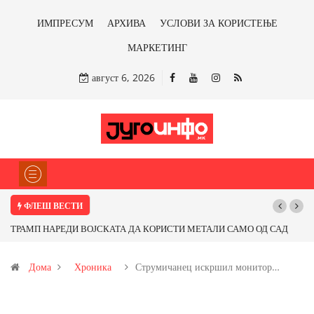
ИМПРЕСУМ
АРХИВА
УСЛОВИ ЗА КОРИСТЕЊЕ
МАРКЕТИНГ
август 6, 2026
ФЛЕШ ВЕСТИ
ТРАМП НАРЕДИ ВОЈСКАТА ДА КОРИСТИ МЕТАЛИ САМО ОД САД
ИЛИ ОД ПАРТНЕРСКИ ЗЕМЈИ Ќе профитираме ли со бакарот од
Дома
Хроника
Струмичанец искршил монитор…
Иловица и со антимонот?