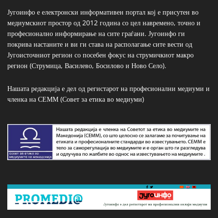
Југоинфо е електронски информативен портал кој е присутен во
медиумскиот простор од 2012 година со цел навремено, точно и
професионално информирање на сите граѓани. Југоинфо ги
покрива настаните и ви ги става на располагање сите вести од
Југоисточниот регион со посебен фокус на струмичкиот макро
регион (Струмица, Василево, Босилово и Ново Село).
Нашата редакција е дел од регистарот на професионални медиуми и
членка на СЕММ (Совет за етика во медиуми)