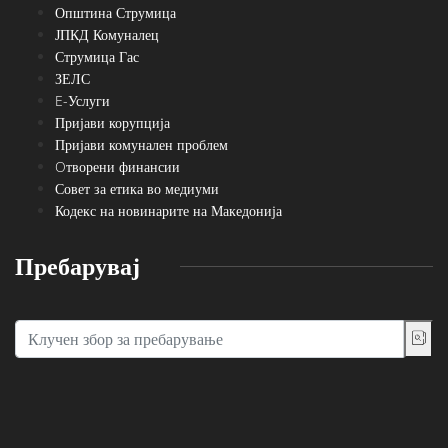
Општина Струмица
ЈПКД Комуналец
Струмица Гас
ЗЕЛС
E-Услуги
Пријави корупција
Пријави комунален проблем
Oтворени финансии
Совет за етика во медиуми
Кодекс на новинарите на Македонија
Пребарувај