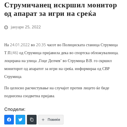
Струмичанец искршил монитор
од апарат за игри на среќа
јануари 25, 2022
На 24.01.2022 во 20.35 часот во Полициската станица Струмица
Т.П.(46) од Струмица пријавила дека во спортска обложувалница,
лоцирана на улица „Гоце Делчев“ во Струмица В.В. го скршил
мониторот од апаратот за игри на среќа, информираа од СВР
Струмица.
По целосно расчистување на случајот против лицето ќе биде
поднесена соодветна пријава.
Сподели:
Повеќе