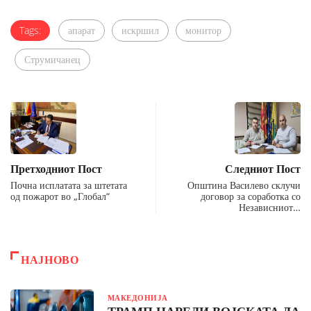
Tags:
апарат
искршил
монитор
Струмичанец
Претходниот Пост
Следниот Пост
Почна исплатата за штетата
Општина Василево склучи
од пожарот во „Глобал“
договор за соработка со
Независниот…
НАЈНОВО
МАКЕДОНИЈА