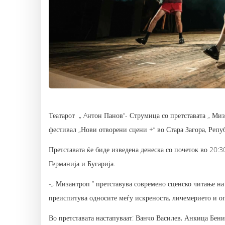
Театарот „ Aнтон Панов“- Струмица со претставата „ Миз
фестивал „Нови отворени сцени +“ во Стара Загора, Репу
Претставата ќе биде изведена денеска со почеток во 20:3
Германија и Бугарија.
-„ Мизантроп ” претставува современо сценско читање на
преиспитува односите меѓу искреноста, личемерието и оп
Во претставата настапуваат: Ванчо Василев, Анкица Бени