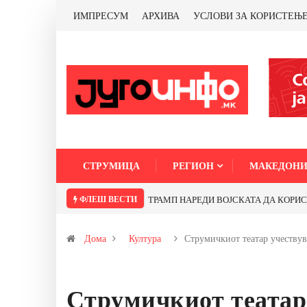
ИМПРЕСУМ
АРХИВА
УСЛОВИ ЗА КОРИСТЕЊ
СТРУМИЦА
РЕГИОН
МАКЕДОНИ
ФЛЕШ ВЕСТИ
ДА КОРИСТИ МЕТАЛИ САМО ОД САД ИЛИ ОД ПАРТНЕРСКИ ЗЕМЈИ Ќе профити
Дома
Култура
Струмичкиот театар учеству
Струмичкиот театар