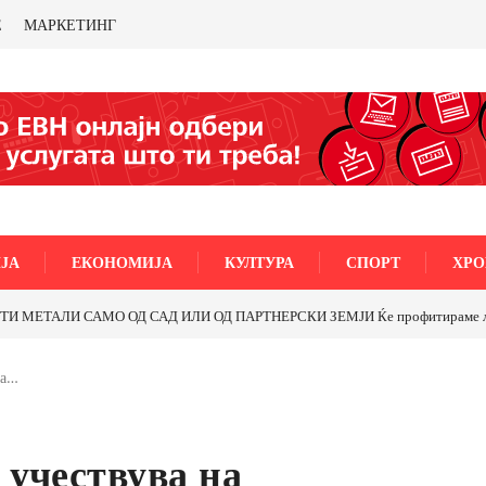
Е
МАРКЕТИНГ
ЈА
ЕКОНОМИЈА
КУЛТУРА
СПОРТ
ХРО
раме ли со бакарот од Иловица и со антимонот?
Почнува реконструкција
ва…
 учествува на