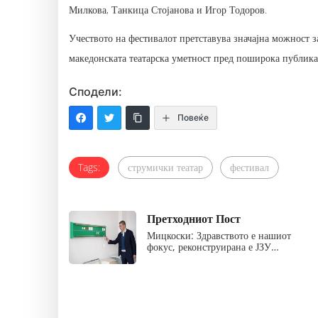
Милкова, Танкица Стојанова и Игор Тодоров.
Учеството на фестивалот претставува значајна можност з
македонската театарска уметност пред поширока публика
Сподели:
Повеќе
Tags:
струмички театар
фестивал
Претходниот Пост
Мицкоски: Здравството е нашиот
фокус, реконструирана е ЈЗУ…