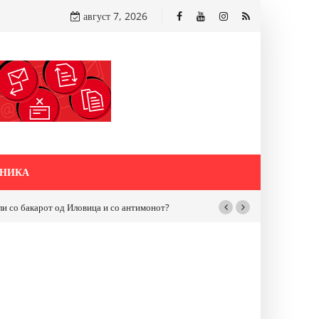
август 7, 2026
НИКА
та на улицата „5-ти Ноември“ во Струмица