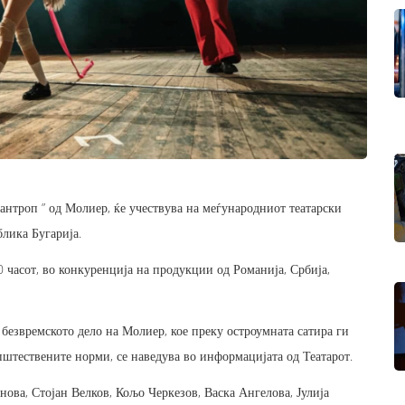
антроп ” од Молиер, ќе учествува на меѓународниот театарски
блика Бугарија.
0 часот, во конкуренција на продукции од Романија, Србија,
 безвремското дело на Молиер, кое преку остроумната сатира ги
штествените норми, се наведува во информацијата од Театарот.
нова, Стојан Велков, Кољо Черкезов, Васка Ангелова, Јулија