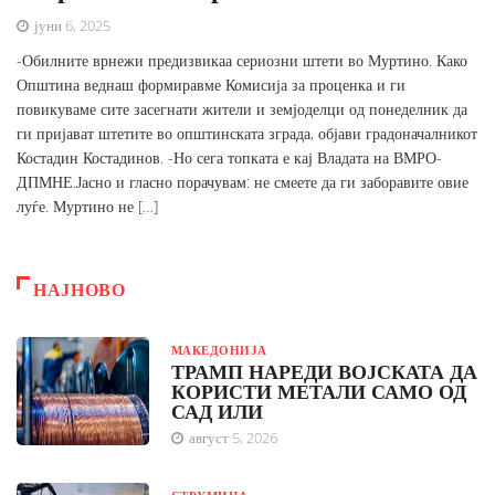
јуни 6, 2025
-Обилните врнежи предизвикаа сериозни штети во Муртино. Како
Општина веднаш формиравме Комисија за проценка и ги
повикуваме сите засегнати жители и земјоделци од понеделник да
ги пријават штетите во општинската зграда, објави градоначалникот
Костадин Костадинов. -Но сега топката е кај Владата на ВМРО-
ДПМНЕ.Јасно и гласно порачувам: не смеете да ги заборавите овие
луѓе. Муртино не […]
НАЈНОВО
МАКЕДОНИЈА
ТРАМП НАРЕДИ ВОЈСКАТА ДА
КОРИСТИ МЕТАЛИ САМО ОД
САД ИЛИ
август 5, 2026