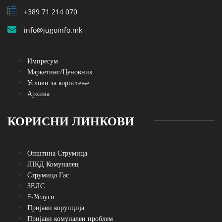
+389 71 214 070
info@jugoinfo.mk
Импресум
Маркетинг/Ценовник
Услови за користење
Архива
КОРИСНИ ЛИНКОВИ
Општина Струмица
ЈПКД Комуналец
Струмица Гас
ЗЕЛС
E-Услуги
Пријави корупција
Пријави комунален проблем