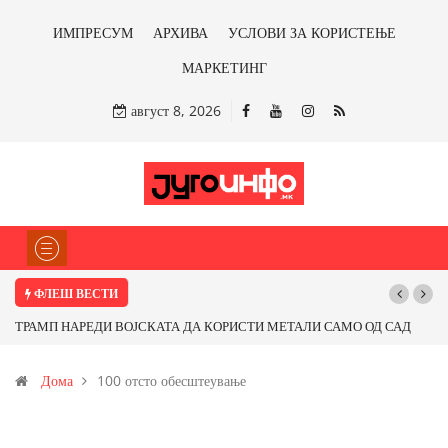
ИМПРЕСУМ
АРХИВА
УСЛОВИ ЗА КОРИСТЕЊЕ
МАРКЕТИНГ
август 8, 2026
ФЛЕШ ВЕСТИ
ТРАМП НАРЕДИ ВОЈСКАТА ДА КОРИСТИ МЕТАЛИ САМО ОД САД
ИЛИ ОД ПАРТНЕРСКИ ЗЕМЈИ Ќе профитираме ли со бакарот од
Дома
100 отсто обесштеување
Иловица и со антимонот?