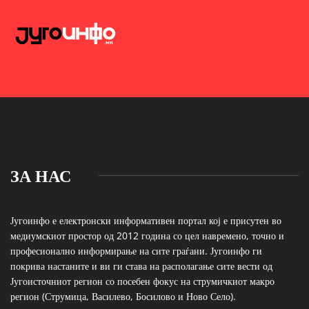
ЗА НАС
Југоинфо е електронски информативен портал кој е присутен во
медиумскиот простор од 2012 година со цел навремено, точно и
професионално информирање на сите граѓани. Југоинфо ги
покрива настаните и ви ги става на располагање сите вести од
Југоисточниот регион со посебен фокус на струмичкиот макро
регион (Струмица, Василево, Босилово и Ново Село).