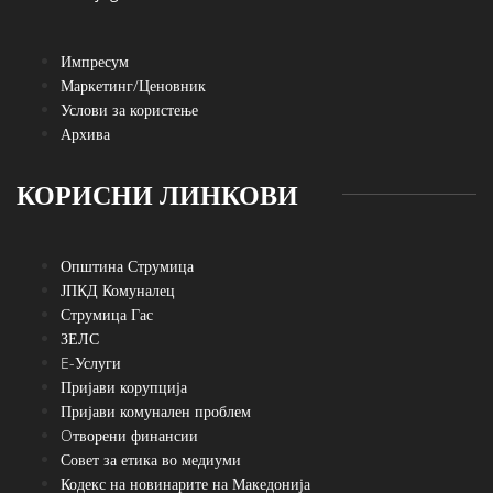
Импресум
Маркетинг/Ценовник
Услови за користење
Архива
КОРИСНИ ЛИНКОВИ
Општина Струмица
ЈПКД Комуналец
Струмица Гас
ЗЕЛС
E-Услуги
Пријави корупција
Пријави комунален проблем
Oтворени финансии
Совет за етика во медиуми
Кодекс на новинарите на Македонија