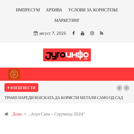
ИМПРЕСУМ
АРХИВА
УСЛОВИ ЗА КОРИСТЕЊЕ
МАРКЕТИНГ
август 7, 2026
ФЛЕШ ВЕСТИ
ТРАМП НАРЕДИ ВОЈСКАТА ДА КОРИСТИ МЕТАЛИ САМО ОД САД
ИЛИ ОД ПАРТНЕРСКИ ЗЕМЈИ Ќе профитираме ли со бакарот од
Дома
„Агро Саем – Струмица 2024“
Иловица и со антимонот?