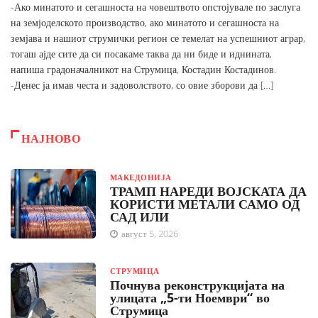
-Ако минатото и сегашноста на човештвото опстојувале по заслуга
на земјоделското производство, ако минатото и сегашноста на
земјава и нашиот струмички регион се темелат на успешниот аграр,
тогаш ајде сите да си посакаме таква да ни биде и иднината,
напиша градоначалникот на Струмица, Костадин Костадинов.
-Денес ја имав честа и задоволството, со овие зборови да […]
НАЈНОВО
МАКЕДОНИЈА
ТРАМП НАРЕДИ ВОЈСКАТА ДА
КОРИСТИ МЕТАЛИ САМО ОД
САД ИЛИ
август 5, 2026
СТРУМИЦА
Почнува реконструкцијата на
улицата „5-ти Ноември“ во
Струмица