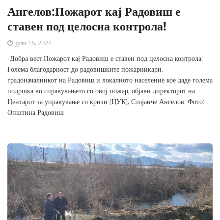
Ангелов:Пожарот кај Радовиш е
ставен под целосна контрола!
јули 16, 2024
-Добра вест!Пожарот кај Радовиш е ставен под целосна контрола!
Голема благодарност до радовишките пожарникари,
градоначалникот на Радовиш и локалното население кое даде голема
подршка во справувањето со овој пожар, објави директорот на
Центарот за управување со кризи (ЦУК), Стојанче Ангелов. Фото:
Општина Радовиш