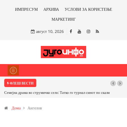
ИМПРЕСУМ
АРХИВА
УСЛОВИ ЗА КОРИСТЕЊЕ
МАРКЕТИНГ
август 10, 2026
ФЛЕШ ВЕСТИ
от по скали
ТРАМП НАРЕДИ ВОЈСКАТА ДА КОРИСТИ МЕТАЛИ САМО ОД
САД ИЛИ ОД ПАРТНЕРСКИ ЗЕМЈИ Ќе профитираме ли со
Дома
Ангелов
бакарот од Иловица и со антимонот?