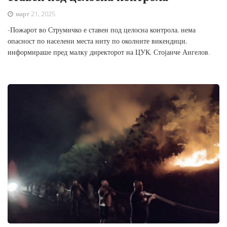
март 21, 2025
-Пожарот во Струмичко е ставен под целосна контрола, нема
опасност по населени места ниту по околните викендици,
информираше пред малку директорот на ЦУК, Стојанче Ангелов.