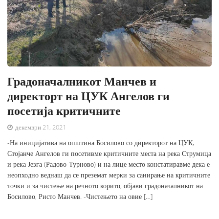
Градоначалникот Манчев и
директорт на ЦУК Ангелов ги
посетија критичните
декември 21, 2021
-На иницијатива на општина Босилово со директорот на ЦУК,
Стојанче Ангелов ги посетивме критичните места на река Струмица
и река Језга (Радово-Турново) и на лице место констатиравме дека е
неопходно веднаш да се преземат мерки за санирање на критичните
точки и за чистење на речното корито, објави градоначалникот на
Босилово, Ристо Манчев. -Чистењето на овие […]