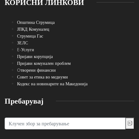
КОРИСНИ ЛИНКОВИ
Општина Струмица
ЈПКД Комуналец
Струмица Гас
ЗЕЛС
E-Услуги
Пријави корупција
Пријави комунален проблем
Oтворени финансии
Совет за етика во медиуми
Кодекс на новинарите на Македонија
Пребарувај