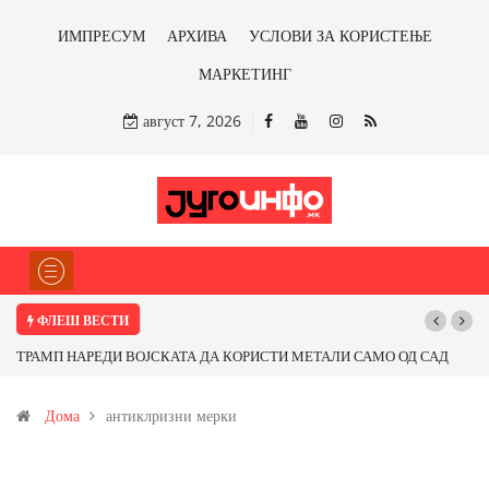
ИМПРЕСУМ
АРХИВА
УСЛОВИ ЗА КОРИСТЕЊЕ
МАРКЕТИНГ
август 7, 2026
ФЛЕШ ВЕСТИ
ТРАМП НАРЕДИ ВОЈСКАТА ДА КОРИСТИ МЕТАЛИ САМО ОД САД
ИЛИ ОД ПАРТНЕРСКИ ЗЕМЈИ Ќе профитираме ли со бакарот од
Дома
антиклризни мерки
Иловица и со антимонот?