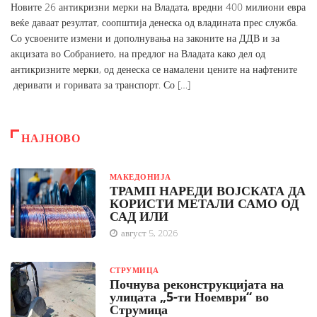
Новите 26 антикризни мерки на Владата, вредни 400 милиони евра
веќе даваат резултат, соопштија денеска од владината прес служба.
Со усвоените измени и дополнувања на законите на ДДВ и за
акцизата во Собранието, на предлог на Владата како дел од
антикризните мерки, од денеска се намалени цените на нафтените
деривати и горивата за транспорт. Со […]
НАЈНОВО
МАКЕДОНИЈА
ТРАМП НАРЕДИ ВОЈСКАТА ДА
КОРИСТИ МЕТАЛИ САМО ОД
САД ИЛИ
август 5, 2026
СТРУМИЦА
Почнува реконструкцијата на
улицата „5-ти Ноември“ во
Струмица