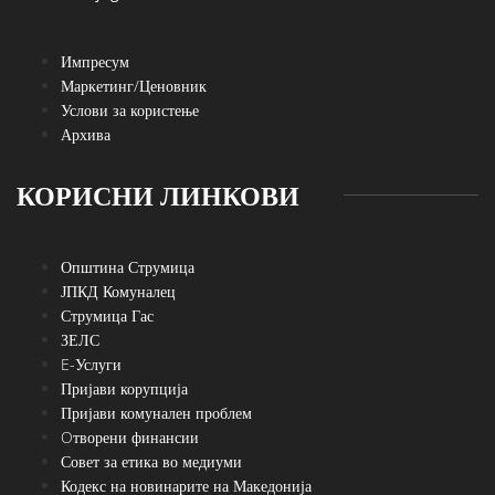
Импресум
Маркетинг/Ценовник
Услови за користење
Архива
КОРИСНИ ЛИНКОВИ
Општина Струмица
ЈПКД Комуналец
Струмица Гас
ЗЕЛС
E-Услуги
Пријави корупција
Пријави комунален проблем
Oтворени финансии
Совет за етика во медиуми
Кодекс на новинарите на Македонија