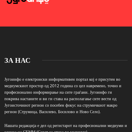
ЗА НАС
Југоинфо е електронски информативен портал кој е присутен во
медиумскиот простор од 2012 година со цел навремено, точно и
професионално информирање на сите граѓани. Југоинфо ги
покрива настаните и ви ги става на располагање сите вести од
Југоисточниот регион со посебен фокус на струмичкиот макро
регион (Струмица, Василево, Босилово и Ново Село).
Нашата редакција е дел од регистарот на професионални медиуми и
членка на СЕММ (Совет за етика во медиуми)