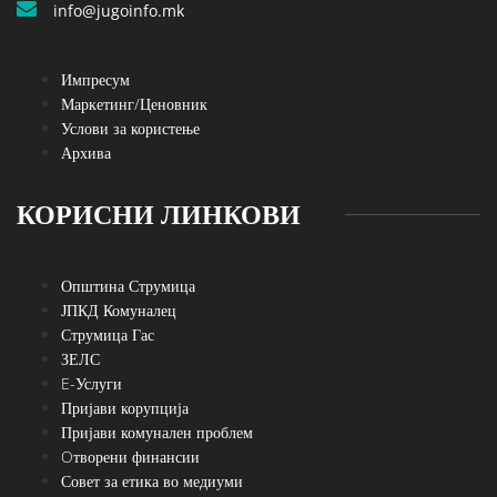
info@jugoinfo.mk
Импресум
Маркетинг/Ценовник
Услови за користење
Архива
КОРИСНИ ЛИНКОВИ
Општина Струмица
ЈПКД Комуналец
Струмица Гас
ЗЕЛС
E-Услуги
Пријави корупција
Пријави комунален проблем
Oтворени финансии
Совет за етика во медиуми