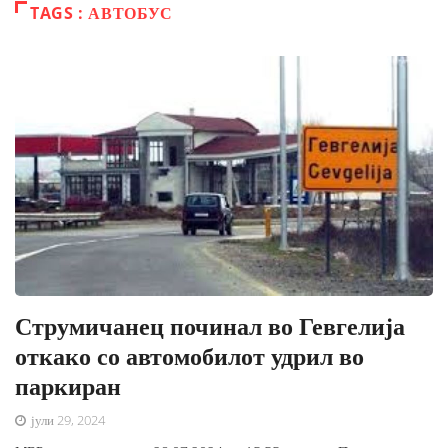
TAGS : АВТОБУС
Струмичанец починал во Гевгелија
откако со автомобилот удрил во
паркиран
јули 29, 2024