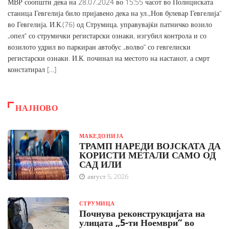
МВР соопшти дека на 28.07.2024 во 15:55 часот во Полициската
станица Гевгелија било пријавено дека на ул.„Нов булевар Гевгелија“
во Гевгелија, И.К.(76) од Струмица, управувајќи патничко возило
„опел“ со струмички регистарски ознаки, изгубил контрола и со
возилото удрил во паркиран автобус „волво“ со гевгелиски
регистарски ознаки. И.К. починал на местото на настанот, а смрт
констатирал […]
НАЈНОВО
МАКЕДОНИЈА
ТРАМП НАРЕДИ ВОЈСКАТА ДА
КОРИСТИ МЕТАЛИ САМО ОД
САД ИЛИ
август 5, 2026
СТРУМИЦА
Почнува реконструкцијата на
улицата „5-ти Ноември“ во