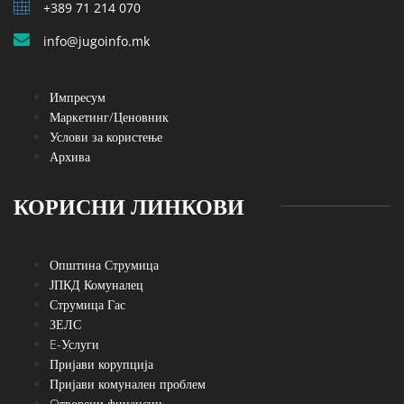
+389 71 214 070
info@jugoinfo.mk
Импресум
Маркетинг/Ценовник
Услови за користење
Архива
КОРИСНИ ЛИНКОВИ
Општина Струмица
ЈПКД Комуналец
Струмица Гас
ЗЕЛС
E-Услуги
Пријави корупција
Пријави комунален проблем
Oтворени финансии