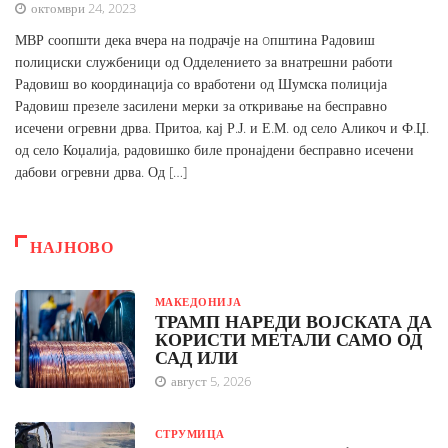
октомври 24, 2023
МВР соопшти дека вчера на подрачје на oпштина Радовиш
полициски службеници од Одделението за внатрешни работи
Радовиш во координација со вработени од Шумска полиција
Радовиш презеле засилени мерки за откривање на бесправно
исечени огревни дрва. Притоа, кај Р.Ј. и Е.М. од село Аликоч и Ф.Џ.
од село Коџалија, радовишко биле пронајдени бесправно исечени
дабови огревни дрва. Од […]
НАЈНОВО
МАКЕДОНИЈА
ТРАМП НАРЕДИ ВОЈСКАТА ДА
КОРИСТИ МЕТАЛИ САМО ОД
САД ИЛИ
август 5, 2026
СТРУМИЦА