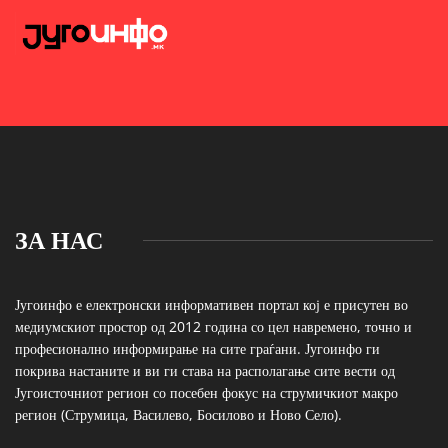
ЗА НАС
Југоинфо е електронски информативен портал кој е присутен во
медиумскиот простор од 2012 година со цел навремено, точно и
професионално информирање на сите граѓани. Југоинфо ги
покрива настаните и ви ги става на располагање сите вести од
Југоисточниот регион со посебен фокус на струмичкиот макро
регион (Струмица, Василево, Босилово и Ново Село).