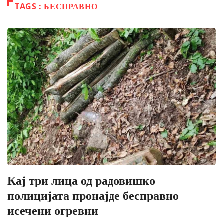
TAGS : БЕСПРАВНО
Кај три лица од радовишко
полицијата пронајде бесправно
исечени огревни