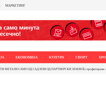
Е
МАРКЕТИНГ
ЈА
ЕКОНОМИЈА
КУЛТУРА
СПОРТ
ХРО
МЕТАЛИ САМО ОД САД ИЛИ ОД ПАРТНЕРСКИ ЗЕМЈИ Ќе профитираме ли со 