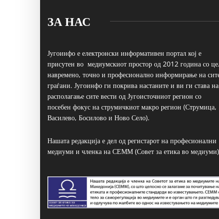
ЗА НАС
Југоинфо е електронски информативен портал кој е
присутен во медиумскиот простор од 2012 година со це
навремено, точно и професионално информирање на сит
граѓани. Југоинфо ги покрива настаните и ви ги става на
располагање сите вести од Југоисточниот регион со
посебен фокус на струмичкиот макро регион (Струмица,
Василево, Босилово и Ново Село).
Нашата редакција е дел од регистарот на професионални
медиуми и членка на СЕММ (Совет за етика во медиуми)