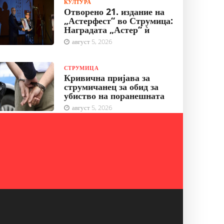
КУЛТУРА
Отворено 21. издание на
„Астерфест“ во Струмица:
Наградата „Астер“ ѝ
август 5, 2026
СТРУМИЦА
Кривична пријава за
струмичанец за обид за
убиство на поранешната
август 5, 2026