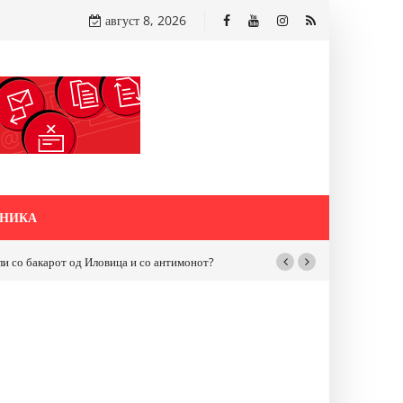
август 8, 2026
НИКА
бакарот од Иловица и со антимонот?