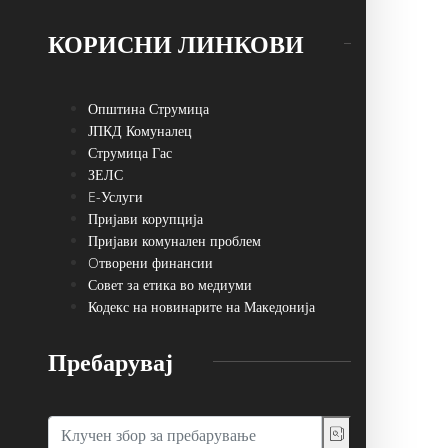
КОРИСНИ ЛИНКОВИ
Општина Струмица
ЈПКД Комуналец
Струмица Гас
ЗЕЛС
E-Услуги
Пријави корупција
Пријави комунален проблем
Oтворени финансии
Совет за етика во медиуми
Кодекс на новинарите на Македонија
Пребарувај