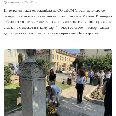
септември 26, 2025
Интегрален текст од рекцијата на ОО СДСМ Струмица Вчера се
отвори спомен куќа посветена на Благој Јанков – Мучето. Иронијата
е болна, затоа што истите тие кои во минатото го омаловажуваа и го
ставаа на списокот на „комуњари“ – вчера со свечени говори сакаат
да го прикажат како дел од нивната приказна. Овој херој на […]