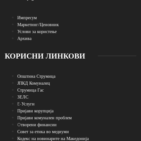
Импресум
Маркетинг/Ценовник
Услови за користење
Архива
КОРИСНИ ЛИНКОВИ
Општина Струмица
ЈПКД Комуналец
Струмица Гас
ЗЕЛС
E-Услуги
Пријави корупција
Пријави комунален проблем
Oтворени финансии
Совет за етика во медиуми
Кодекс на новинарите на Македонија