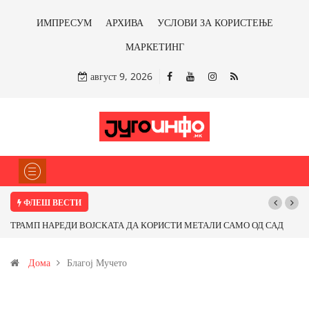
ИМПРЕСУМ
АРХИВА
УСЛОВИ ЗА КОРИСТЕЊЕ
МАРКЕТИНГ
август 9, 2026
ФЛЕШ ВЕСТИ
СКАТА ДА КОРИСТИ МЕТАЛИ САМО ОД САД
Почнува реконструкцијата 
ЕМЈИ Ќе профитираме ли со бакарот од
Дома
Благој Мучето
от?