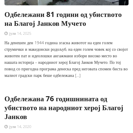
Одбележани 81 години од убиството
на Благој Јанков Мучето
јули 14, 2025
На денешен ден 1944 година згасна животот на еден голем
струмички и македонски родољуб, на еден голем човек кој со својот
животен пат и идеолошки ангажмани избори високо место во
нашата историја – народниот херој Благој Јанков Мучето. По тој
повод со пригодна програма денеска пред неговата спомен биста во
малиот градски парк беше одбележана […]
Одбележана 76 годишнината од
убиството на народниот херој Благој
Јанков
јули 14, 2020