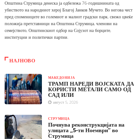
Општина Струмица денеска ја одбележа 76-годишнината од
убиството на народниот херој Благој Јанков Мучето. Во негова чест
пред спомениците во големиот и малиот градски парк, свежо цвеќе
положија претставници на Општина Струмица, членови на
семејството, Општинскиот одбор на Сојузот на борците,
институции и политички партии.
НАЈНОВО
МАКЕДОНИЈА
ТРАМП НАРЕДИ ВОЈСКАТА ДА
КОРИСТИ МЕТАЛИ САМО ОД
САД ИЛИ
август 5, 2026
СТРУМИЦА
Почнува реконструкцијата на
улицата „5-ти Ноември“ во
Струмица