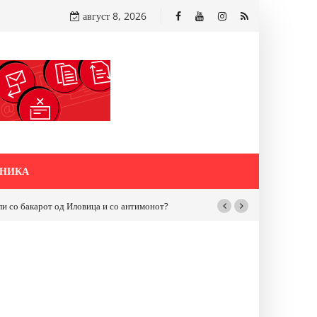
август 8, 2026
НИКА
бакарот од Иловица и со антимонот?