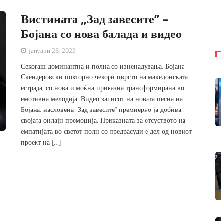
Вистината „Зад завесите’’ –
Бојана со нова балада и видео
јануари 28, 2022
Секогаш доминантна и полна со изненадувања, Бојана
Скендеровски повторно чекори цврсто на македонската
естрада, со нова и моќна приказна трансформирана во
емотивна мелодија. Видео записот на новата песна на
Бојана, насловена „Зад завесите“ премиерно ја добива
својата онлајн промоција. Приказната за отсуството на
емпатијата во светот полн со предрасуди е дел од новиот
проект на […]