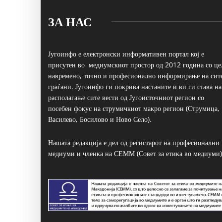
ЗА НАС
Југоинфо е електронски информативен портал кој е
присутен во медиумскиот простор од 2012 година со це
навремено, точно и професионално информирање на сит
граѓани. Југоинфо ги покрива настаните и ви ги става на
располагање сите вести од Југоисточниот регион со
посебен фокус на струмичкиот макро регион (Струмица,
Василево, Босилово и Ново Село).
Нашата редакција е дел од регистарот на професионални
медиуми и членка на СЕММ (Совет за етика во медиуми)