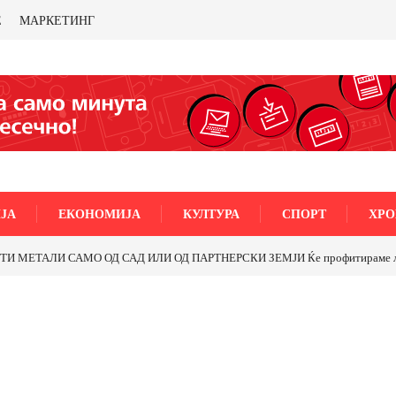
Е
МАРКЕТИНГ
ЈА
ЕКОНОМИЈА
КУЛТУРА
СПОРТ
ХРО
МЕТАЛИ САМО ОД САД ИЛИ ОД ПАРТНЕРСКИ ЗЕМЈИ Ќе профитираме ли со 