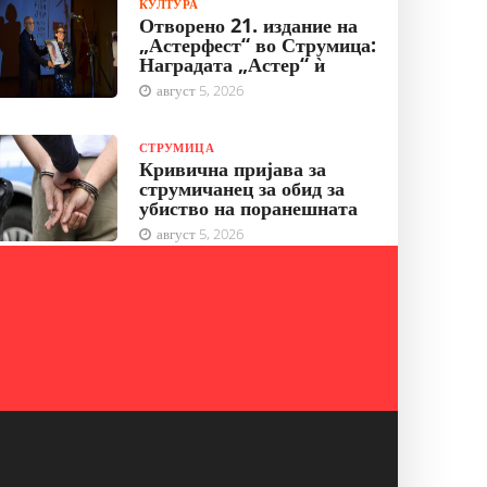
КУЛТУРА
Отворено 21. издание на
„Астерфест“ во Струмица:
Наградата „Астер“ ѝ
август 5, 2026
СТРУМИЦА
Кривична пријава за
струмичанец за обид за
убиство на поранешната
август 5, 2026