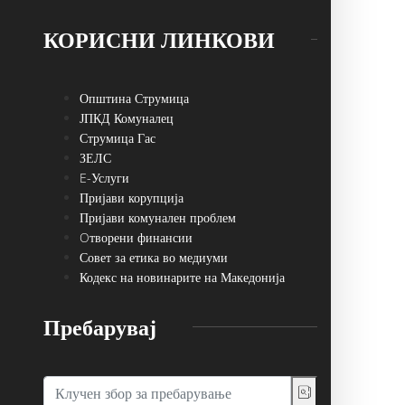
КОРИСНИ ЛИНКОВИ
Општина Струмица
ЈПКД Комуналец
Струмица Гас
ЗЕЛС
E-Услуги
Пријави корупција
Пријави комунален проблем
Oтворени финансии
Совет за етика во медиуми
Кодекс на новинарите на Македонија
Пребарувај