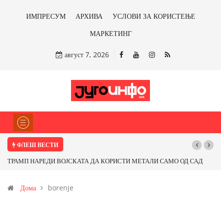
ИМПРЕСУМ
АРХИВА
УСЛОВИ ЗА КОРИСТЕЊЕ
МАРКЕТИНГ
август 7, 2026
ФЛЕШ ВЕСТИ
ТРАМП НАРЕДИ ВОЈСКАТА ДА КОРИСТИ МЕТАЛИ САМО ОД САД
Поч
ИЛИ ОД ПАРТНЕРСКИ ЗЕМЈИ Ќе профитираме ли со бакарот од
Дома
borenje
Иловица и со антимонот?