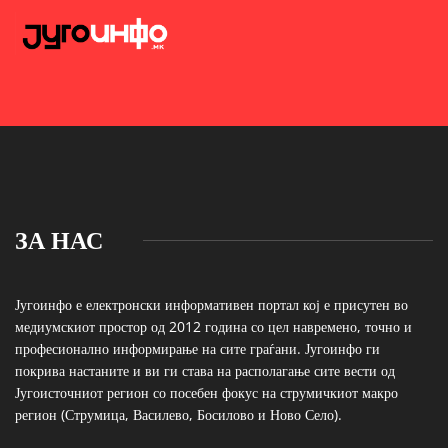
ЗА НАС
Југоинфо е електронски информативен портал кој е присутен во
медиумскиот простор од 2012 година со цел навремено, точно и
професионално информирање на сите граѓани. Југоинфо ги
покрива настаните и ви ги става на располагање сите вести од
Југоисточниот регион со посебен фокус на струмичкиот макро
регион (Струмица, Василево, Босилово и Ново Село).