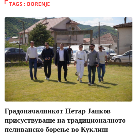
TAGS : BORENJE
Градоначалникот Петар Јанков
присуствуваше на традиционалното
пеливанско борење во Куклиш