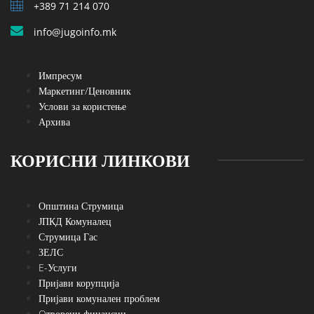
+389 71 214 070
info@jugoinfo.mk
Импресум
Маркетинг/Ценовник
Услови за користење
Архива
КОРИСНИ ЛИНКОВИ
Општина Струмица
ЈПКД Комуналец
Струмица Гас
ЗЕЛС
E-Услуги
Пријави корупција
Пријави комунален проблем
Oтворени финансии