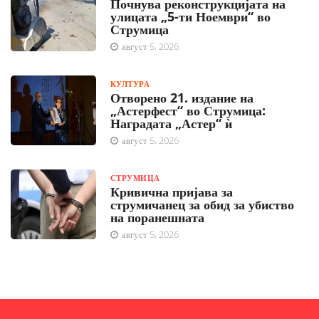
Почнува реконструкцијата на
улицата „5-ти Ноември“ во
Струмица
август 5, 2026
КУЛТУРА
Отворено 21. издание на
„Астерфест“ во Струмица:
Наградата „Астер“ ѝ
август 5, 2026
СТРУМИЦА
Кривична пријава за
струмичанец за обид за убиство
на поранешната
август 5, 2026