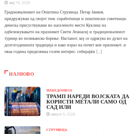
мај 16, 2026
Градоначалникот на Општина Струмица, Петар Јанков,
придружуван од својот тим, соработници и општински советници,
денеска присуствуваше во населеното место Куклиш на
одбележувањето на празникот Свети Атанасиј и традиционалниот
турнир во пеливанско борење. Настанот, кој се одржува во духот на
долгогодишната традиција и како израз на почит кон празникот, и
оваа година предизвика голем интерес, собирајќи […]
НАЈНОВО
МАКЕДОНИЈА
ТРАМП НАРЕДИ ВОЈСКАТА ДА
КОРИСТИ МЕТАЛИ САМО ОД
САД ИЛИ
август 5, 2026
СТРУМИЦА