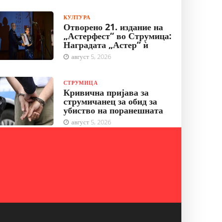
КУЛТУРА
Отворено 21. издание на
„Астерфест“ во Струмица:
Наградата „Астер“ ѝ
август 5, 2026
СТРУМИЦА
Кривична пријава за
струмичанец за обид за
убиство на поранешната
август 5, 2026