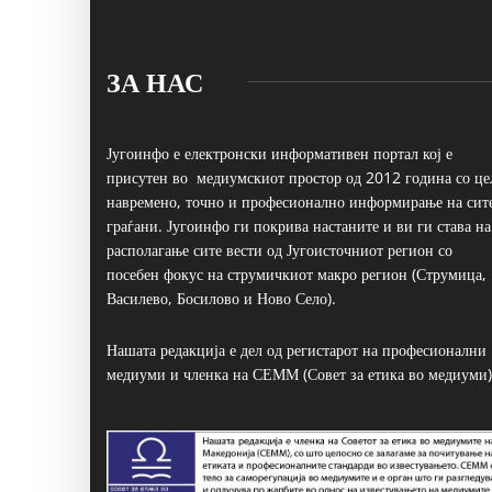
ЗА НАС
Југоинфо е електронски информативен портал кој е
присутен во медиумскиот простор од 2012 година со це
навремено, точно и професионално информирање на сит
граѓани. Југоинфо ги покрива настаните и ви ги става на
располагање сите вести од Југоисточниот регион со
посебен фокус на струмичкиот макро регион (Струмица,
Василево, Босилово и Ново Село).
Нашата редакција е дел од регистарот на професионални
медиуми и членка на СЕММ (Совет за етика во медиуми)