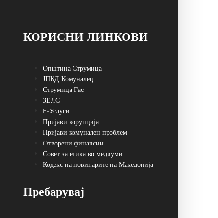
КОРИСНИ ЛИНКОВИ
Општина Струмица
ЈПКД Комуналец
Струмица Гас
ЗЕЛС
E-Услуги
Пријави корупција
Пријави комунален проблем
Oтворени финансии
Совет за етика во медиуми
Кодекс на новинарите на Македонија
Пребарувај