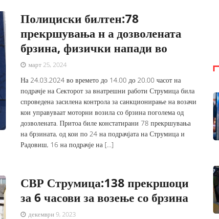
Полициски билтен:78
прекршувања н а дозволената
брзина, физички напади во
март 25, 2024
На 24.03.2024 во времето до 14.00 до 20.00 часот на
подрачје на Секторот за внатрешни работи Струмица била
спроведена засилена контрола за санкционирање на возачи
кои управуваат моторни возила со брзина поголема од
дозволената. Притоа биле констатирани 78 прекршувања
на брзината, од кои по 24 на подрачјата на Струмица и
Радовиш, 16 на подрачје на […]
СВР Струмица:138 прекршоци
за 6 часови за возење со брзина
декември 9, 2023