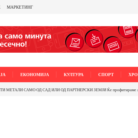
Е
МАРКЕТИНГ
ЈА
ЕКОНОМИЈА
КУЛТУРА
СПОРТ
ХРО
МЕТАЛИ САМО ОД САД ИЛИ ОД ПАРТНЕРСКИ ЗЕМЈИ Ќе профитираме ли со 