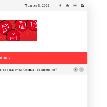
август 8, 2026
НИКА
бакарот од Иловица и со антимонот?