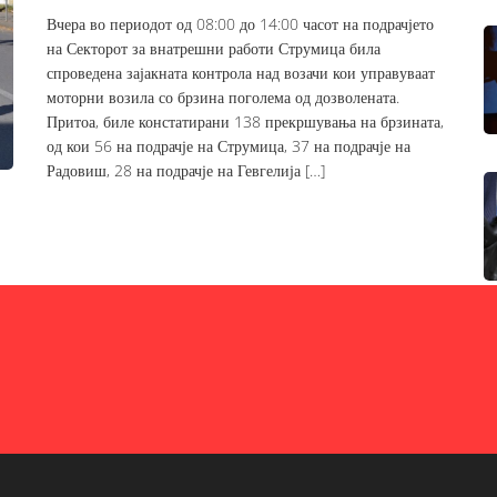
Вчера во периодот од 08:00 до 14:00 часот на подрачјето
на Секторот за внатрешни работи Струмица била
спроведена зајакната контрола над возачи кои управуваат
моторни возила со брзина поголема од дозволената.
Притоа, биле констатирани 138 прекршувања на брзината,
од кои 56 на подрачје на Струмица, 37 на подрачје на
Радовиш, 28 на подрачје на Гевгелија […]