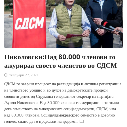
Николовски:Над 80.000 членови го
ажурираа своето членство во СДСМ
февруари 27, 2021
СДСМ го заврши процесот на реевиденција и активна регистрација
на членството усешно и во духот на демократските процеси,
соопшти денес од Струмица генералниот секретар на партијата,
Љупчо Николовски. Над 80.000 членови се ажурирани, што значи
дека семејството на македонските социјалдемократи, СДСМ, има
над 80.000 членови. Социјалдемократското семејство е доволно
големо, силно да го продолжи напредокот. […]