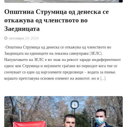
Општина Струмица од денеска се
откажува од членството во
Заедницата
октомври 24, 2024
-Општина Струмица од денеска се откажува од членството во
Заедницата на единиците на локална самоуправа (ЗЕЛС).
Напуштањето на ЗЕЛС е во знак на револт заради индиферентниот
однос кон Струмица и нејзините граѓани во периодот кога тие се
соочуваат со еден од најголемите предизвици – водата за пиење,
којашто претставува основен елемент на животот, но и […]