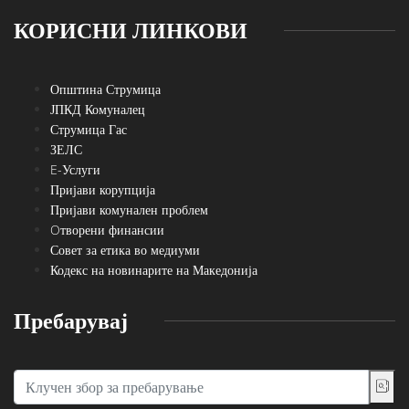
КОРИСНИ ЛИНКОВИ
Општина Струмица
ЈПКД Комуналец
Струмица Гас
ЗЕЛС
E-Услуги
Пријави корупција
Пријави комунален проблем
Oтворени финансии
Совет за етика во медиуми
Кодекс на новинарите на Македонија
Пребарувај