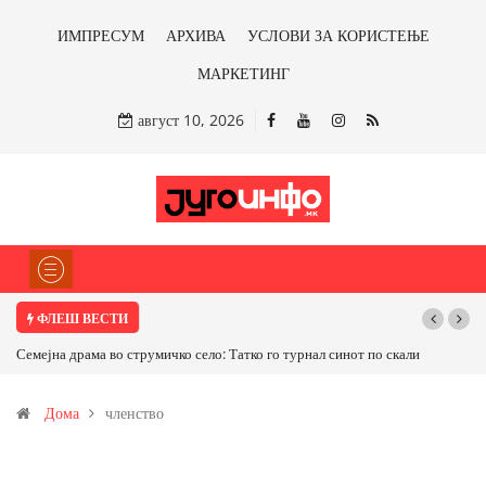
ИМПРЕСУМ
АРХИВА
УСЛОВИ ЗА КОРИСТЕЊЕ
МАРКЕТИНГ
август 10, 2026
ФЛЕШ ВЕСТИ
синот по скали
ТРАМП НАРЕДИ ВОЈСКАТА ДА КОРИСТИ МЕТАЛИ САМО ОД
САД ИЛИ ОД ПАРТНЕРСКИ ЗЕМЈИ Ќе профитираме ли со
Дома
членство
бакарот од Иловица и со антимонот?