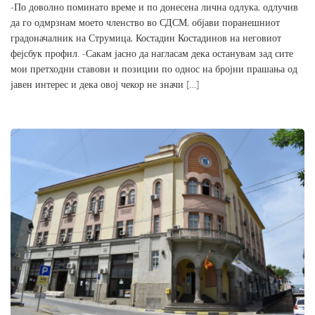
-По доволно поминато време и по донесена лична одлука, одлучив
да го одмрзнам моето членство во СДСМ, објави поранешниот
градоначалник на Струмица, Костадин Костадинов на неговиот
фејсбук профил. -Сакам јасно да нагласам дека останувам зад сите
мои претходни ставови и позиции по однос на бројни прашања од
јавен интерес и дека овој чекор не значи […]