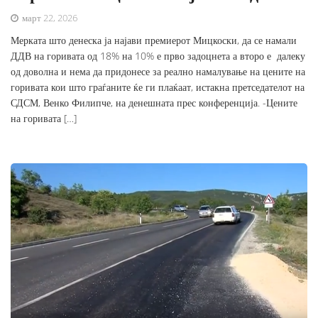
март 22, 2026
Мерката што денеска ја најави премиерот Мицкоски, да се намали
ДДВ на горивата од 18% на 10% е прво задоцнета а второ е далеку
од доволна и нема да придонесе за реално намалување на цените на
горивата кои што граѓаните ќе ги плаќаат, истакна претседателот на
СДСМ, Венко Филипче, на денешната прес конференција. -Цените
на горивата […]