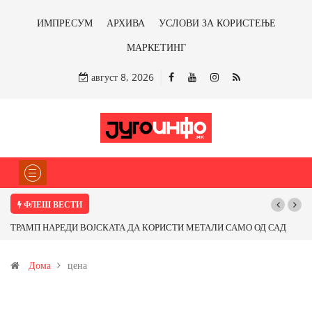
ИМПРЕСУМ
АРХИВА
УСЛОВИ ЗА КОРИСТЕЊЕ
МАРКЕТИНГ
август 8, 2026
ФЛЕШ ВЕСТИ
НАРЕДИ ВОЈСКАТА ДА КОРИСТИ МЕТАЛИ САМО ОД САД
Почнува рекон
ПАРТНЕРСКИ ЗЕМЈИ Ќе профитираме ли со бакарот од
Дома
цена
и со антимонот?