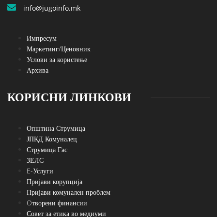
info@jugoinfo.mk
Импресум
Маркетинг/Ценовник
Услови за користење
Архива
КОРИСНИ ЛИНКОВИ
Општина Струмица
ЈПКД Комуналец
Струмица Гас
ЗЕЛС
E-Услуги
Пријави корупција
Пријави комунален проблем
Oтворени финансии
Совет за етика во медиуми