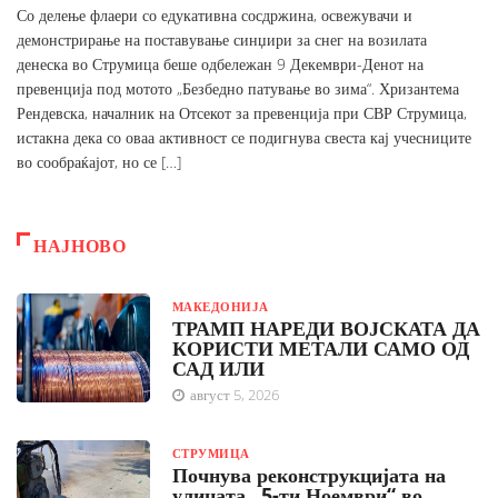
Со делење флаери со едукативна сосдржина, освежувачи и
демонстрирање на поставување синџири за снег на возилата
денеска во Струмица беше одбележан 9 Декември-Денот на
превенција под мотото „Безбедно патување во зима“. Хризантема
Рендевска, началник на Отсекот за превенција при СВР Струмица,
истакна дека со оваа активност се подигнува свеста кај учесниците
во сообраќајот, но се […]
НАЈНОВО
МАКЕДОНИЈА
ТРАМП НАРЕДИ ВОЈСКАТА ДА
КОРИСТИ МЕТАЛИ САМО ОД
САД ИЛИ
август 5, 2026
СТРУМИЦА
Почнува реконструкцијата на
улицата „5-ти Ноември“ во