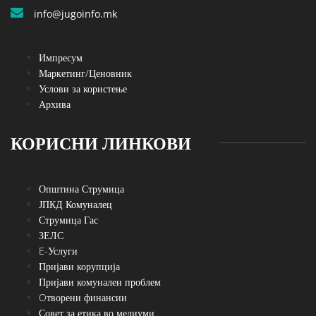
info@jugoinfo.mk
Импресум
Маркетинг/Ценовник
Услови за користење
Архива
КОРИСНИ ЛИНКОВИ
Општина Струмица
ЈПКД Комуналец
Струмица Гас
ЗЕЛС
E-Услуги
Пријави корупција
Пријави комунален проблем
Oтворени финансии
Совет за етика во медиуми