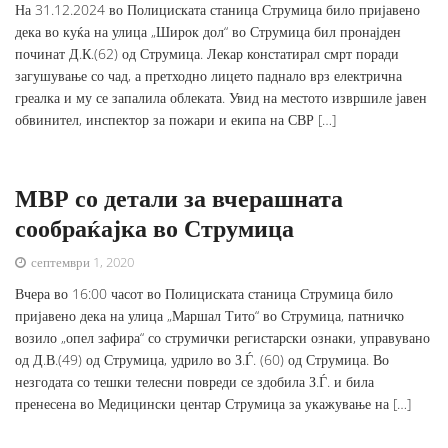
На 31.12.2024 во Полициската станица Струмица било пријавено
дека во куќа на улица „Широк дол“ во Струмица бил пронајден
починат Д.К.(62) од Струмица. Лекар констатирал смрт поради
загушување со чад, а претходно лицето паднало врз електрична
греалка и му се запалила облеката. Увид на местото извршиле јавен
обвинител, инспектор за пожари и екипа на СВР […]
МВР со детали за вчерашната
сообраќајка во Струмица
септември 1, 2020
Вчера во 16:00 часот во Полициската станица Струмица било
пријавено дека на улица „Маршал Тито“ во Струмица, патничко
возило „опел зафира“ со струмички регистарски ознаки, управувано
од Д.В.(49) од Струмица, удрило во З.Ѓ. (60) од Струмица. Во
незгодата со тешки телесни повреди се здобила З.Ѓ. и била
пренесена во Медицински центар Струмица за укажување на […]