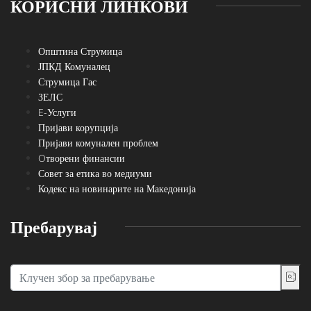
КОРИСНИ ЛИНКОВИ
Општина Струмица
ЈПКД Комуналец
Струмица Гас
ЗЕЛС
E-Услуги
Пријави корупција
Пријави комунален проблем
Oтворени финансии
Совет за етика во медиуми
Кодекс на новинарите на Македонија
Пребарувај