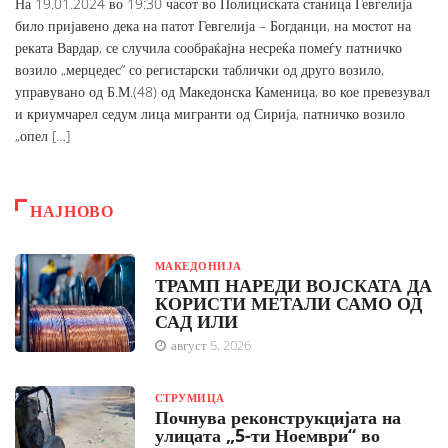
На 19.01.2024 во 19:30 часот во Полициската станица Гевгелија
било пријавено дека на патот Гевгелија – Богданци, на мостот на
реката Вардар, се случила сообраќајна несреќа помеѓу патничко
возило „мерцедес“ со регистарски таблички од друго возило,
управувано од Б.М.(48) од Македонска Каменица, во кое превезувал
и криумчарел седум лица мигранти од Сирија, патничко возило
„опел […]
НАЈНОВО
МАКЕДОНИЈА
ТРАМП НАРЕДИ ВОЈСКАТА ДА
КОРИСТИ МЕТАЛИ САМО ОД
САД ИЛИ
август 5, 2026
СТРУМИЦА
Почнува реконструкцијата на
улицата „5-ти Ноември“ во