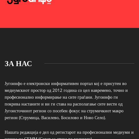
ЗА НАС
Југоинфо е електронски информативен портал кој е присутен во
медиумскиот простор од 2012 година со цел навремено, точно и
професионално информирање на сите граѓани. Југоинфо ги
покрива настаните и ви ги става на располагање сите вести од
Југоисточниот регион со посебен фокус на струмичкиот макро
регион (Струмица, Василево, Босилово и Ново Село).
Нашата редакција е дел од регистарот на професионални медиуми и
членка на СЕММ (Совет за етика во медиуми)