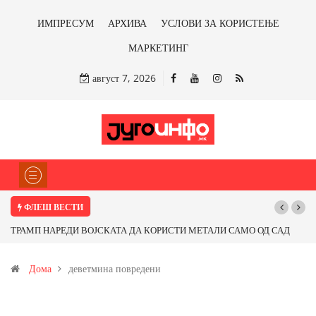
ИМПРЕСУМ
АРХИВА
УСЛОВИ ЗА КОРИСТЕЊЕ
МАРКЕТИНГ
август 7, 2026
ФЛЕШ ВЕСТИ
ТРАМП НАРЕДИ ВОЈСКАТА ДА КОРИСТИ МЕТАЛИ САМО ОД САД
ИЛИ ОД ПАРТНЕРСКИ ЗЕМЈИ Ќе профитираме ли со бакарот од
Дома
деветмина повредени
Иловица и со антимонот?