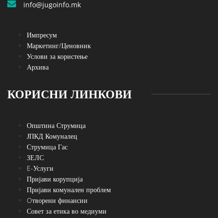
info@jugoinfo.mk
Импресум
Маркетинг/Ценовник
Услови за користење
Архива
КОРИСНИ ЛИНКОВИ
Општина Струмица
ЈПКД Комуналец
Струмица Гас
ЗЕЛС
E-Услуги
Пријави корупција
Пријави комунален проблем
Oтворени финансии
Совет за етика во медиуми