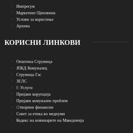
Импресум
Маркетинг/Ценовник
Услови за користење
Архива
КОРИСНИ ЛИНКОВИ
Општина Струмица
ЈПКД Комуналец
Струмица Гас
ЗЕЛС
E-Услуги
Пријави корупција
Пријави комунален проблем
Oтворени финансии
Совет за етика во медиуми
Кодекс на новинарите на Македонија