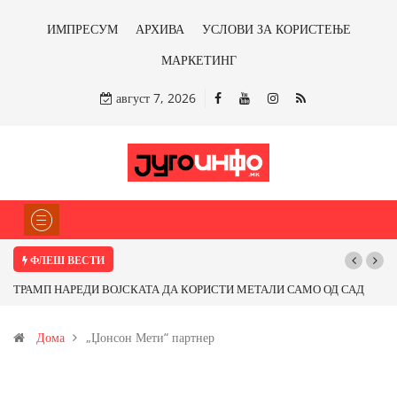
ИМПРЕСУМ
АРХИВА
УСЛОВИ ЗА КОРИСТЕЊЕ
МАРКЕТИНГ
август 7, 2026
ФЛЕШ ВЕСТИ
ТРАМП НАРЕДИ ВОЈСКАТА ДА КОРИСТИ МЕТАЛИ САМО ОД САД
ИЛИ ОД ПАРТНЕРСКИ ЗЕМЈИ Ќе профитираме ли со бакарот од
Дома
„Џонсон Мети“ партнер
Иловица и со антимонот?