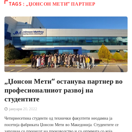
TAGS : „ЏОНСОН МЕТИ“ ПАРТНЕР
„Џонсон Мети“ останува партнер во
професионалниот развој на
студентите
јануари 20, 2022
Четириесетина студенти од технички факултети неодамна ја
посетија фабриката Џонсон Мети во Македонија. Студентите се
запознаа со процесот на производство и со опремата со која