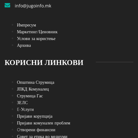
info@jugoinfo.mk
Импресум
Маркетинг/Ценовник
Услови за користење
Архива
КОРИСНИ ЛИНКОВИ
Општина Струмица
ЈПКД Комуналец
Струмица Гас
ЗЕЛС
E-Услуги
Пријави корупција
Пријави комунален проблем
Oтворени финансии
Совет за етика во медиуми