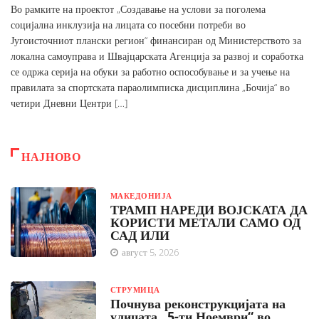
Во рамките на проектот „Создавање на услови за поголема
социјална инклузија на лицата со посебни потреби во
Југоисточниот плански регион“ финансиран од Министерството за
локална самоуправа и Швајцарската Агенција за развој и соработка
се одржа серија на обуки за работно оспособување и за учење на
правилата за спортската параолимписка дисциплина „Бочија“ во
четири Дневни Центри […]
НАЈНОВО
МАКЕДОНИЈА
ТРАМП НАРЕДИ ВОЈСКАТА ДА
КОРИСТИ МЕТАЛИ САМО ОД
САД ИЛИ
август 5, 2026
СТРУМИЦА
Почнува реконструкцијата на
улицата „5-ти Ноември“ во