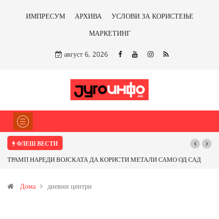
ИМПРЕСУМ
АРХИВА
УСЛОВИ ЗА КОРИСТЕЊЕ
МАРКЕТИНГ
август 6, 2026
ФЛЕШ ВЕСТИ
ТРАМП НАРЕДИ ВОЈСКАТА ДА КОРИСТИ МЕТАЛИ САМО ОД САД
Поч
ИЛИ ОД ПАРТНЕРСКИ ЗЕМЈИ Ќе профитираме ли со бакарот од
Дома
дневни центри
Иловица и со антимонот?