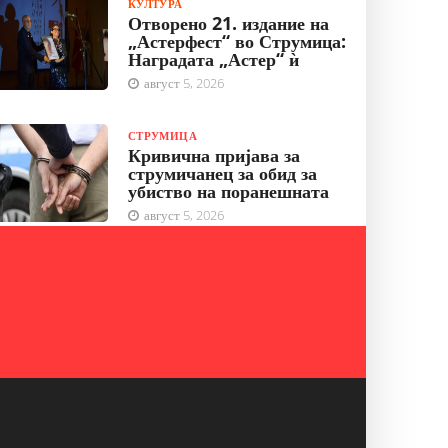
КУЛТУРА
Отворено 21. издание на
„Астерфест“ во Струмица:
Наградата „Астер“ ѝ
август 5, 2026
СТРУМИЦА
Кривична пријава за
струмичанец за обид за
убиство на поранешната
август 5, 2026