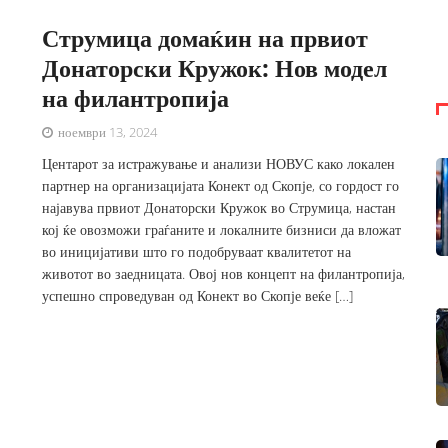
Струмица домаќин на првиот
Донаторски Кружок: Нов модел
на филантропија
ноември 13, 2024
Центарот за истражување и анализи НОВУС како локален
партнер на организацијата Конект од Скопје, со гордост го
најавува првиот Донаторски Кружок во Струмица, настан
кој ќе овозможи граѓаните и локалните бизниси да вложат
во иницијативи што го подобруваат квалитетот на
животот во заедницата. Овој нов концепт на филантропија,
успешно спроведуван од Конект во Скопје веќе […]