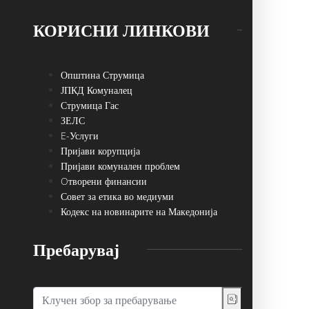
КОРИСНИ ЛИНКОВИ
Општина Струмица
ЈПКД Комуналец
Струмица Гас
ЗЕЛС
E-Услуги
Пријави корупција
Пријави комунален проблем
Oтворени финансии
Совет за етика во медиуми
Кодекс на новинарите на Македонија
Пребарувај