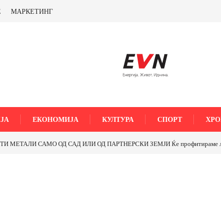
Е
МАРКЕТИНГ
ЈА
ЕКОНОМИЈА
КУЛТУРА
СПОРТ
ХРО
МЕТАЛИ САМО ОД САД ИЛИ ОД ПАРТНЕРСКИ ЗЕМЈИ Ќе профитираме ли со 