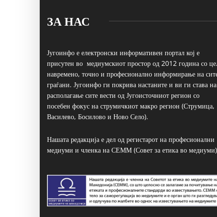
ЗА НАС
Југоинфо е електронски информативен портал кој е
присутен во медиумскиот простор од 2012 година со це
навремено, точно и професионално информирање на сит
граѓани. Југоинфо ги покрива настаните и ви ги става на
располагање сите вести од Југоисточниот регион со
посебен фокус на струмичкиот макро регион (Струмица,
Василево, Босилово и Ново Село).
Нашата редакција е дел од регистарот на професионални
медиуми и членка на СЕММ (Совет за етика во медиуми)