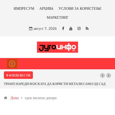
ИМПРЕСУМ
АРХИВА
УСЛОВИ ЗА КОРИСТЕЊЕ
МАРКЕТИНГ
август 7, 2026
ФЛЕШ ВЕСТИ
ТРАМП НАРЕДИ ВОЈСКАТА ДА КОРИСТИ МЕТАЛИ САМО ОД САД
Почну
ИЛИ ОД ПАРТНЕРСКИ ЗЕМЈИ Ќе профитираме ли со бакарот од
Дома
еден милион денари
Иловица и со антимонот?