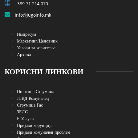
+389 71 214 070
info@jugoinfo.mk
Импресум
Маркетинг/Ценовник
Услови за користење
Архива
КОРИСНИ ЛИНКОВИ
Општина Струмица
ЈПКД Комуналец
Струмица Гас
ЗЕЛС
E-Услуги
Пријави корупција
Пријави комунален проблем