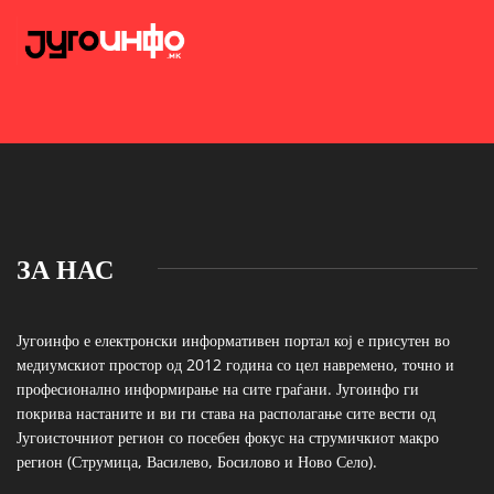
ЗА НАС
Југоинфо е електронски информативен портал кој е присутен во
медиумскиот простор од 2012 година со цел навремено, точно и
професионално информирање на сите граѓани. Југоинфо ги
покрива настаните и ви ги става на располагање сите вести од
Југоисточниот регион со посебен фокус на струмичкиот макро
регион (Струмица, Василево, Босилово и Ново Село).