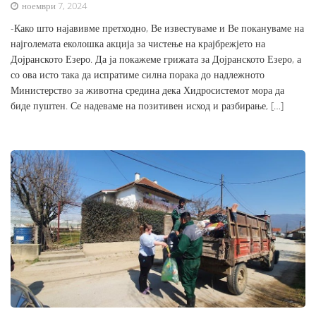
ноември 7, 2024
-Како што најавивме претходно, Ве известуваме и Ве покануваме на
најголемата еколошка акција за чистење на крајбрежјето на
Дојранското Езеро. Да ја покажеме грижата за Дојранското Езеро, а
со ова исто така да испратиме силна порака до надлежното
Министерство за животна средина дека Хидросистемот мора да
биде пуштен. Се надеваме на позитивен исход и разбирање, […]