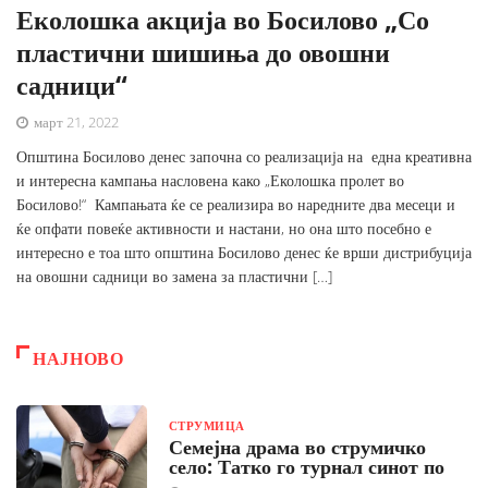
Еколошка акција во Босилово „Со
пластични шишиња до овошни
садници“
март 21, 2022
Општина Босилово денес започна со реализација на една креативна
и интересна кампања насловена како „Еколошка пролет во
Босилово!“ Кампањата ќе се реализира во наредните два месеци и
ќе опфати повеќе активности и настани, но она што посебно е
интересно е тоа што општина Босилово денес ќе врши дистрибуција
на овошни садници во замена за пластични […]
НАЈНОВО
СТРУМИЦА
Семејна драма во струмичко
село: Татко го турнал синот по