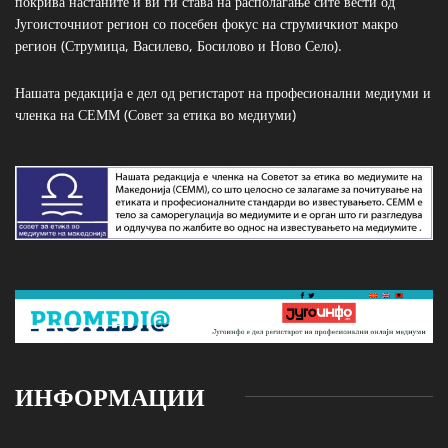
покрива настаните и ви ги става на располагање сите вести од
Југоисточниот регион со посебен фокус на струмичкиот макро
регион (Струмица, Василево, Босилово и Ново Село).
Нашата редакција е дел од регистарот на професионални медиуми и
членка на СЕММ (Совет за етика во медиуми)
ИНФОРМАЦИИ