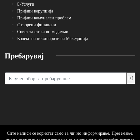
E-Услуги
Пријави корупција
Пријави комунален проблем
Oтворени финансии
Совет за етика во медиуми
Кодекс на новинарите на Македонија
Пребарувај
Сите написи се користат само за лично информирање. Преземање,
нивно користење и реемитување се можни само со посебен договор