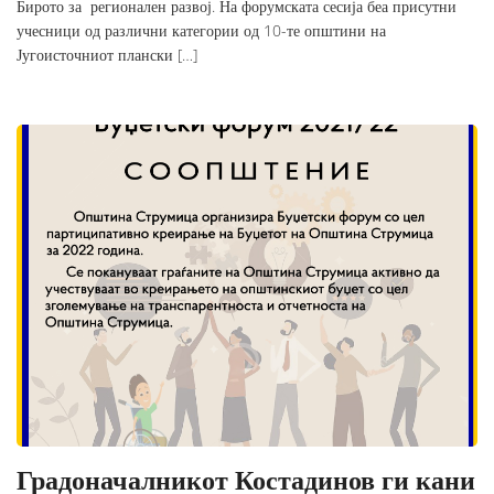
Бирото за регионален развој. На форумската сесија беа присутни
учесници од различни категории од 10-те општини на
Југоисточниот плански […]
Градоначалникот Костадинов ги кани