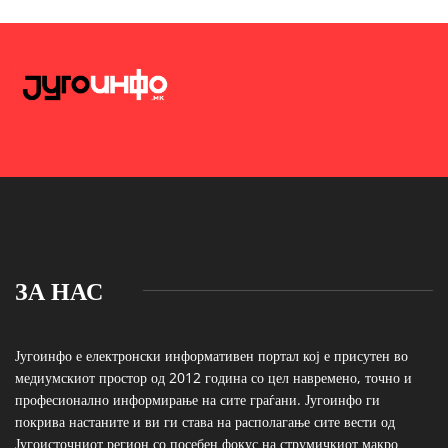
ЗА НАС
Југоинфо е електронски информативен портал кој е присутен во
медиумскиот простор од 2012 година со цел навремено, точно и
професионално информирање на сите граѓани. Југоинфо ги
покрива настаните и ви ги става на располагање сите вести од
Југоисточниот регион со посебен фокус на струмичкиот макро