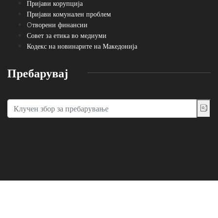
Пријави корупција
Пријави комунален проблем
Oтворени финансии
Совет за етика во медиуми
Кодекс на новинарите на Македонија
Пребарувај
Сите написи се користат само за лично информирање. Преземање,
нивно користење и реемитување се можни само со посебен договор
со основачот на порталот. ©2020, Југоинфо