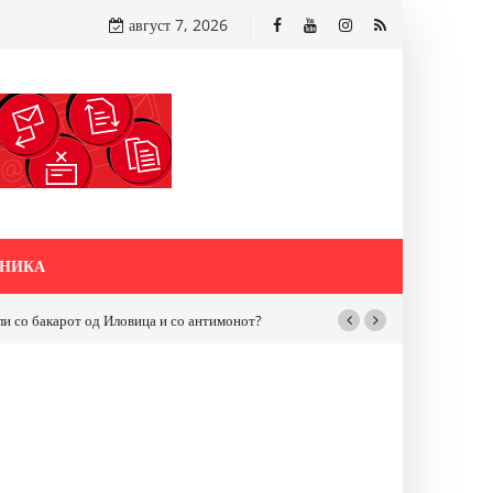
август 7, 2026
НИКА
бакарот од Иловица и со антимонот?