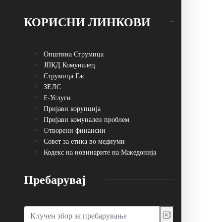
КОРИСНИ ЛИНКОВИ
Општина Струмица
ЈПКД Комуналец
Струмица Гас
ЗЕЛС
E-Услуги
Пријави корупција
Пријави комунален проблем
Oтворени финансии
Совет за етика во медиуми
Кодекс на новинарите на Македонија
Пребарувај