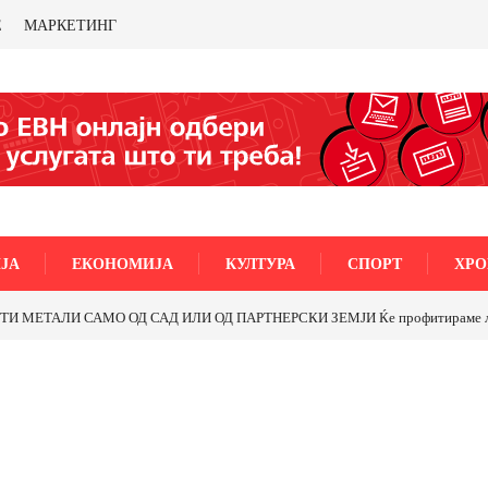
Е
МАРКЕТИНГ
ЈА
ЕКОНОМИЈА
КУЛТУРА
СПОРТ
ХРО
МЕТАЛИ САМО ОД САД ИЛИ ОД ПАРТНЕРСКИ ЗЕМЈИ Ќе профитираме ли со 