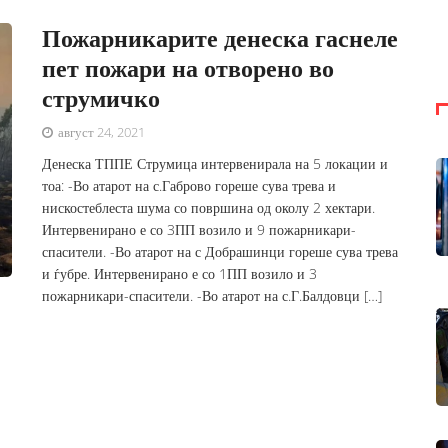
Пожарникарите денеска гаснеле
пет пожари на отворено во
струмичко
август 24, 2021
Денеска ТППЕ Струмица интервенирала на 5 локации и
тоа: -Во атарот на с.Габрово гореше сува трева и
нискостеблеста шума со површина од околу 2 хектари.
Интервенирано е со 3ПП возило и 9 пожарникари-
спасители. -Во атарот на с Добрашинци гореше сува трева
и ѓубре. Интервенирано е со 1ПП возило и 3
пожарникари-спасители. -Во атарот на с.Г.Балдовци […]