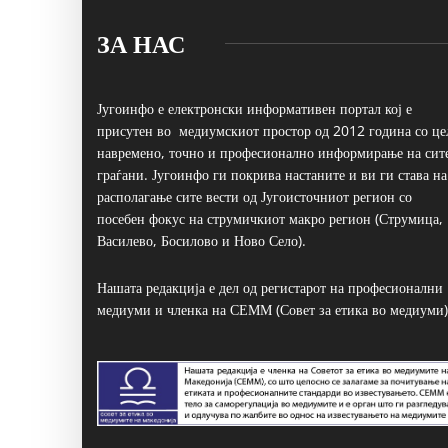
ЗА НАС
Југоинфо е електронски информативен портал кој е
присутен во медиумскиот простор од 2012 година со це
навремено, точно и професионално информирање на сит
граѓани. Југоинфо ги покрива настаните и ви ги става на
располагање сите вести од Југоисточниот регион со
посебен фокус на струмичкиот макро регион (Струмица,
Василево, Босилово и Ново Село).
Нашата редакција е дел од регистарот на професионални
медиуми и членка на СЕММ (Совет за етика во медиуми)