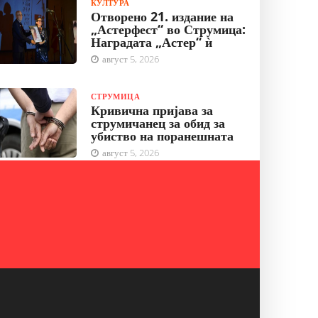
КУЛТУРА
Отворено 21. издание на
„Астерфест“ во Струмица:
Наградата „Астер“ ѝ
август 5, 2026
СТРУМИЦА
Кривична пријава за
струмичанец за обид за
убиство на поранешната
август 5, 2026