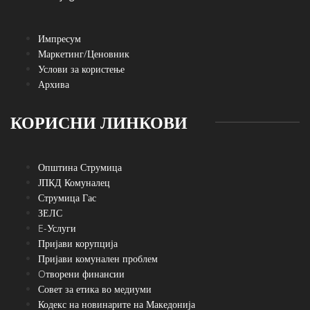
Импресум
Маркетинг/Ценовник
Услови за користење
Архива
КОРИСНИ ЛИНКОВИ
Општина Струмица
ЈПКД Комуналец
Струмица Гас
ЗЕЛС
E-Услуги
Пријави корупција
Пријави комунален проблем
Oтворени финансии
Совет за етика во медиуми
Кодекс на новинарите на Македонија