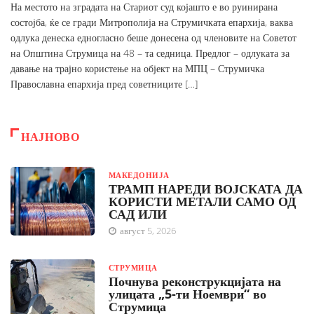
На местото на зградата на Стариот суд којашто е во руинирана
состојба, ќе се гради Митрополија на Струмичката епархија, ваква
одлука денеска едногласно беше донесена од членовите на Советот
на Општина Струмица на 48 – та седница. Предлог – одлуката за
давање на трајно користење на објект на МПЦ – Струмичка
Православна епархија пред советниците […]
НАЈНОВО
МАКЕДОНИЈА
ТРАМП НАРЕДИ ВОЈСКАТА ДА
КОРИСТИ МЕТАЛИ САМО ОД
САД ИЛИ
август 5, 2026
СТРУМИЦА
Почнува реконструкцијата на
улицата „5-ти Ноември“ во
Струмица