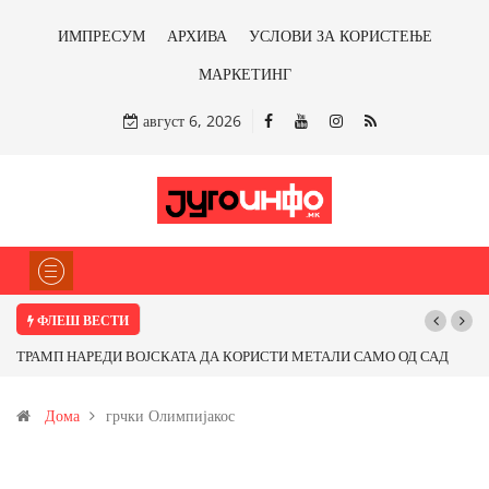
ИМПРЕСУМ
АРХИВА
УСЛОВИ ЗА КОРИСТЕЊЕ
МАРКЕТИНГ
август 6, 2026
ФЛЕШ ВЕСТИ
ТРАМП НАРЕДИ ВОЈСКАТА ДА КОРИСТИ МЕТАЛИ САМО ОД САД
ИЛИ ОД ПАРТНЕРСКИ ЗЕМЈИ Ќе профитираме ли со бакарот од
Дома
грчки Олимпијакос
Иловица и со антимонот?