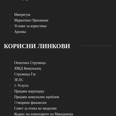
Импресум
Маркетинг/Ценовник
Услови за користење
Архива
КОРИСНИ ЛИНКОВИ
Општина Струмица
ЈПКД Комуналец
Струмица Гас
ЗЕЛС
E-Услуги
Пријави корупција
Пријави комунален проблем
Oтворени финансии
Совет за етика во медиуми
Кодекс на новинарите на Македонија