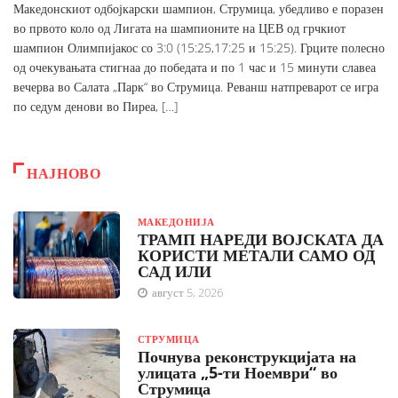
Македонскиот одбојкарски шампион, Струмица, убедливо е поразен
во првото коло од Лигата на шампионите на ЦЕВ од грчкиот
шампион Олимпијакос со 3:0 (15:25,17:25 и 15:25). Грците полесно
од очекувањата стигнаа до победата и по 1 час и 15 минути славеа
вечерва во Салата „Парк“ во Струмица. Реванш натпреварот се игра
по седум денови во Пиреа, […]
НАЈНОВО
МАКЕДОНИЈА
ТРАМП НАРЕДИ ВОЈСКАТА ДА
КОРИСТИ МЕТАЛИ САМО ОД
САД ИЛИ
август 5, 2026
СТРУМИЦА
Почнува реконструкцијата на
улицата „5-ти Ноември“ во
Струмица