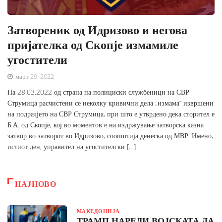
Затвореник од Идризово и негова
пријателка од Скопје измамиле
угостители
март 29, 2022
На 28.03.2022 од страна на полициски службеници на СВР
Струмица расчистени се неколку кривични дела „измама“ извршени
на подрачјето на СВР Струмица, при што е утврдено дека сторител е
Б.А. од Скопје, кој во моментов е на издржување затворска казна
затвор во затворот во Идризово, соопштија денеска од МВР. Имено,
истиот ден, управител на угостителски […]
НАЈНОВО
МАКЕДОНИЈА
ТРАМП НАРЕДИ ВОЈСКАТА ДА