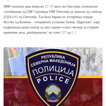
МВР соопшти дека вчера во 21:10 часот во Гевгелија, полициски
службеници од СВР Струмица-ОВР Гевгелија ја лишиле од слобода
Д.Џ.Б.(46) од Гевгелија. Таа била барана по потерница поради
бегство од Казнено – поправната установа Затвор „Идризово“, каде
издржувала казна затвор од три години и шест месеци за сторени
кривични дела „разбојништво“ по член 237 од […]