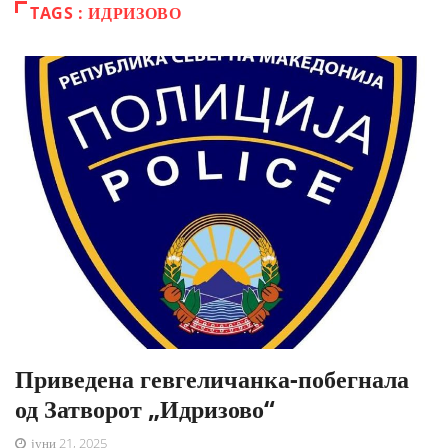
TAGS : ИДРИЗОВО
Приведена гевгеличанка-побегнала
од Затворот „Идризово“
јуни 21, 2025