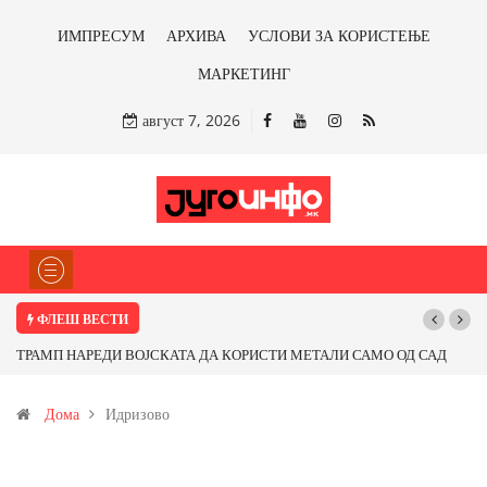
ИМПРЕСУМ
АРХИВА
УСЛОВИ ЗА КОРИСТЕЊЕ
МАРКЕТИНГ
август 7, 2026
ФЛЕШ ВЕСТИ
РАМП НАРЕДИ ВОЈСКАТА ДА КОРИСТИ МЕТАЛИ САМО ОД САД
Почнува
И ОД ПАРТНЕРСКИ ЗЕМЈИ Ќе профитираме ли со бакарот од
Дома
Идризово
овица и со антимонот?