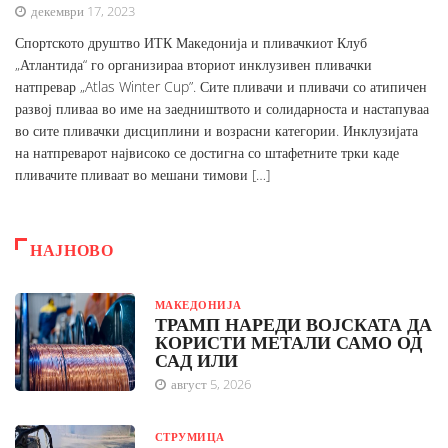
декември 17, 2023
Спортското друштво ИТК Македонија и пливачкиот Клуб
„Атлантида“ го организираа вториот инклузивен пливачки
натпревар „Atlas Winter Cup”. Сите пливачи и пливачи со атипичен
развој пливаа во име на заедништвото и солидарноста и настапуваа
во сите пливачки дисциплини и возрасни категории. Инклузијата
на натпреварот највисоко се достигна со штафетните трки каде
пливачите пливаат во мешани тимови […]
НАЈНОВО
МАКЕДОНИЈА
ТРАМП НАРЕДИ ВОЈСКАТА ДА
КОРИСТИ МЕТАЛИ САМО ОД
САД ИЛИ
август 5, 2026
СТРУМИЦА