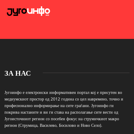
ЗА НАС
Југоинфо е електронски информативен портал кој е присутен во
медиумскиот простор од 2012 година со цел навремено, точно и
професионално информирање на сите граѓани. Југоинфо ги
покрива настаните и ви ги става на располагање сите вести од
Југоисточниот регион со посебен фокус на струмичкиот макро
регион (Струмица, Василево, Босилово и Ново Село).