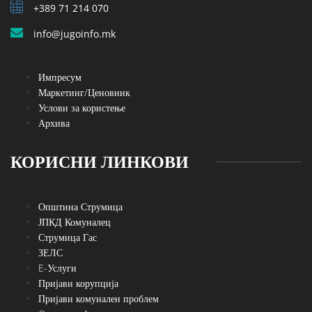
+389 71 214 070
info@jugoinfo.mk
Импресум
Маркетинг/Ценовник
Услови за користење
Архива
КОРИСНИ ЛИНКОВИ
Општина Струмица
ЈПКД Комуналец
Струмица Гас
ЗЕЛС
E-Услуги
Пријави корупција
Пријави комунален проблем