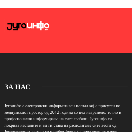
ЗА НАС
Југоинфо е електронски информативен портал кој е присутен во
медиумскиот простор од 2012 година со цел навремено, точно и
професионално информирање на сите граѓани. Југоинфо ги
покрива настаните и ви ги става на располагање сите вести од
Југоисточниот регион со посебен фокус на струмичкиот макро