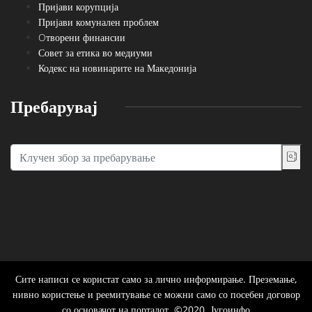
Пријави корупција
Пријави комунален проблем
Oтворени финансии
Совет за етика во медиуми
Кодекс на новинарите на Македонија
Пребарувај
Сите написи се користат само за лично информирање. Преземање,
нивно користење и реемитување се можни само со посебен договор
со основачот на порталот. ©2020, Југоинфо