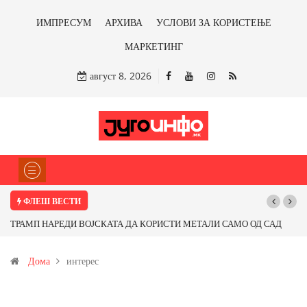
ИМПРЕСУМ
АРХИВА
УСЛОВИ ЗА КОРИСТЕЊЕ
МАРКЕТИНГ
август 8, 2026
ФЛЕШ ВЕСТИ
ТРАМП НАРЕДИ ВОЈСКАТА ДА КОРИСТИ МЕТАЛИ САМО ОД САД
Почну
ИЛИ ОД ПАРТНЕРСКИ ЗЕМЈИ Ќе профитираме ли со бакарот од
Дома
интерес
Иловица и со антимонот?