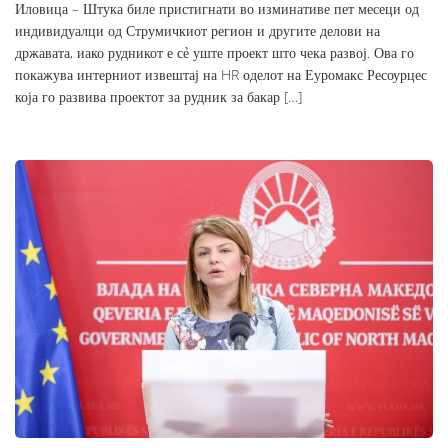
Иловица – Штука биле пристигнати во изминативе пет месеци од
индивидуалци од Струмичкиот регион и другите делови на
државата, иако рудникот е сẻ уште проект што чека развој. Ова го
покажува интерниот извештај на HR оделот на Еуромакс Ресоурцес
која го развива проектот за рудник за бакар […]