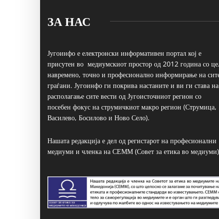
ЗА НАС
Југоинфо е електронски информативен портал кој е
присутен во медиумскиот простор од 2012 година со це
навремено, точно и професионално информирање на сит
граѓани. Југоинфо ги покрива настаните и ви ги става на
располагање сите вести од Југоисточниот регион со
посебен фокус на струмичкиот макро регион (Струмица,
Василево, Босилово и Ново Село).
Нашата редакција е дел од регистарот на професионални
медиуми и членка на СЕММ (Совет за етика во медиуми)