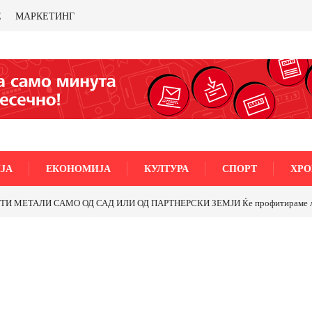
Е
МАРКЕТИНГ
ЈА
ЕКОНОМИЈА
КУЛТУРА
СПОРТ
ХРО
МЕТАЛИ САМО ОД САД ИЛИ ОД ПАРТНЕРСКИ ЗЕМЈИ Ќе профитираме ли со 