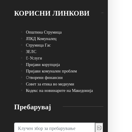
КОРИСНИ ЛИНКОВИ
Општина Струмица
ЈПКД Комуналец
Струмица Гас
ЗЕЛС
E-Услуги
Пријави корупција
Пријави комунален проблем
Oтворени финансии
Совет за етика во медиуми
Кодекс на новинарите на Македонија
Пребарувај