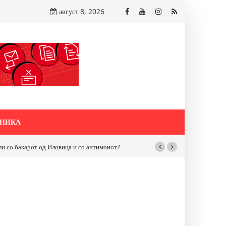
август 8, 2026
НИКА
бакарот од Иловица и со антимонот?