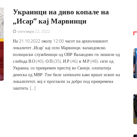
Украинци на диво копале на
„Исар“ кај Марвинци
октомври 22, 2022
На 21.10.2022 околу 12:00 часот на археолошкиот
локалитет „Исар“ кај село Марвинци, валандовско,
полициски службеници од ОВР Валандово ги лишиле од
слобода В.О.(40), О.П.(35), И.Р.(46) и М.Р.(48), сите од
Украина, со привремен престој во Скопје, соопштија
денеска од МВР. Тие биле затекнати како вршат ископ на
локалитетот, кој е прогласен за добро под привремена
заштита. […]