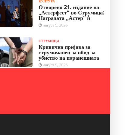
КУЛТУРА
Отворено 21. издание на
„Астерфест“ во Струмица:
Наградата „Астер“ ѝ
август 5, 2026
СТРУМИЦА
Кривична пријава за
струмичанец за обид за
убиство на поранешната
август 5, 2026