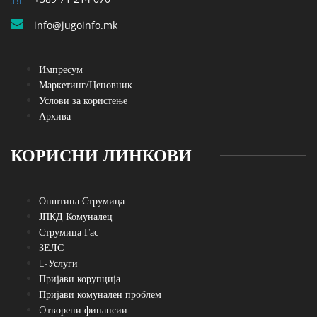
info@jugoinfo.mk
Импресум
Маркетинг/Ценовник
Услови за користење
Архива
КОРИСНИ ЛИНКОВИ
Општина Струмица
ЈПКД Комуналец
Струмица Гас
ЗЕЛС
E-Услуги
Пријави корупција
Пријави комунален проблем
Oтворени финансии