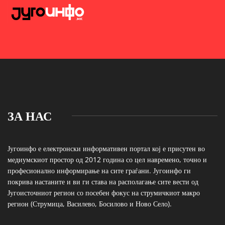
ЗА НАС
Југоинфо е електронски информативен портал кој е присутен во
медиумскиот простор од 2012 година со цел навремено, точно и
професионално информирање на сите граѓани. Југоинфо ги
покрива настаните и ви ги става на располагање сите вести од
Југоисточниот регион со посебен фокус на струмичкиот макро
регион (Струмица, Василево, Босилово и Ново Село).