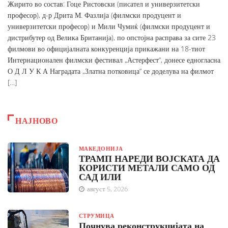
Жирито во состав: Гоце Ристовски (писател и универзитетски
професор), д-р Дрита М. Фазлија (филмски продуцент и
универзитетски професор) и Мили Чумиќ (филмски продуцент и
дистрибутер од Велика Британија), по опстојна расправа за сите 23
филмови во официјалната конкуренција прикажани на 18-тиот
Интернационален филмски фестивал „Астерфест“, донесе едногласна
О Д Л У К А Наградата „Златна потковица“ се доделува на филмот
[…]
НАЈНОВО
МАКЕДОНИЈА
ТРАМП НАРЕДИ ВОЈСКАТА ДА
КОРИСТИ МЕТАЛИ САМО ОД
САД ИЛИ
август 5, 2026
СТРУМИЦА
Почнува реконструкцијата на