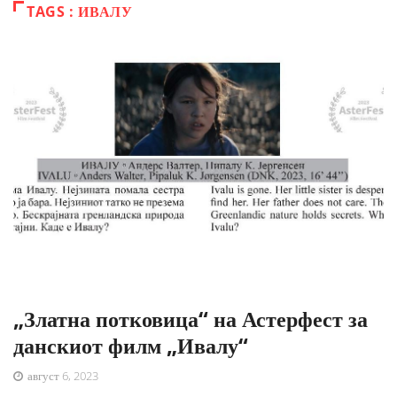
TAGS : ИВАЛУ
„Златна потковица“ на Астерфест за
данскиот филм „Ивалу“
август 6, 2023