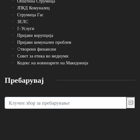
Општина Струмица
ЈПКД Комуналец
Струмица Гас
ЗЕЛС
E-Услуги
Пријави корупција
Пријави комунален проблем
Oтворени финансии
Совет за етика во медиуми
Кодекс на новинарите на Македонија
Пребарувај