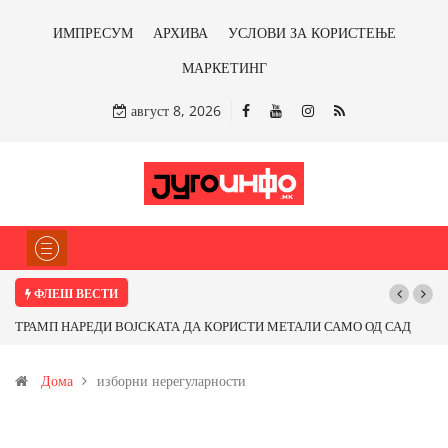
ИМПРЕСУМ
АРХИВА
УСЛОВИ ЗА КОРИСТЕЊЕ
МАРКЕТИНГ
август 8, 2026
ФЛЕШ ВЕСТИ
ТРАМП НАРЕДИ ВОЈСКАТА ДА КОРИСТИ МЕТАЛИ САМО ОД САД
ИЛИ ОД ПАРТНЕРСКИ ЗЕМЈИ Ќе профитираме ли со бакарот од
Дома
изборни нерегуларности
Иловица и со антимонот?