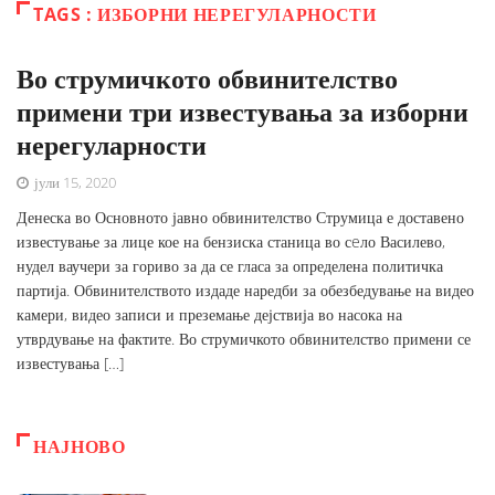
TAGS : ИЗБОРНИ НЕРЕГУЛАРНОСТИ
Во струмичкото обвинителство
примени три известувања за изборни
нерегуларности
јули 15, 2020
Денеска во Основното јавно обвинителство Струмица е доставено
известување за лице кое на бензиска станица во сeло Василево,
нудел ваучери за гориво за да се гласа за определена политичка
партија. Обвинителството издаде наредби за обезбедување на видео
камери, видео записи и преземање дејствија во насока на
утврдување на фактите. Во струмичкото обвинителство примени се
известувања […]
НАЈНОВО