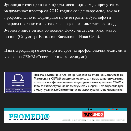
Југоинфо е електронски информативен портал кој е присутен во
медиумскиот простор од 2012 година со цел навремено, точно и
професионално информирање на сите граѓани. Југоинфо ги
покрива настаните и ви ги става на располагање сите вести од
Југоисточниот регион со посебен фокус на струмичкиот макро
регион (Струмица, Василево, Босилово и Ново Село).
Нашата редакција е дел од регистарот на професионални медиуми и
членка на СЕММ (Совет за етика во медиуми)