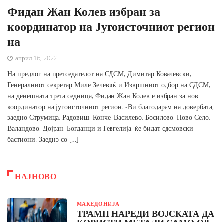
Фидан Жан Колев избран за
координатор на Југоисточниот регион
на
април 16, 2022
На предлог на претседателот на СДСМ, Димитар Ковачевски,
Генералниот секретар Миле Зечевиќ и Извршниот одбор на СДСМ,
на денешната трета седница, Фидан Жан Колев е избран за нов
координатор на југоисточниот регион. -Ви благодарам на довербата,
заедно Струмица, Радовиш, Конче, Василево, Босилово, Ново Село,
Валандово, Дојран, Богданци и Гевгелија, ќе бидат сдсмовски
бастиони. Заедно со […]
НАЈНОВО
МАКЕДОНИЈА
ТРАМП НАРЕДИ ВОЈСКАТА ДА