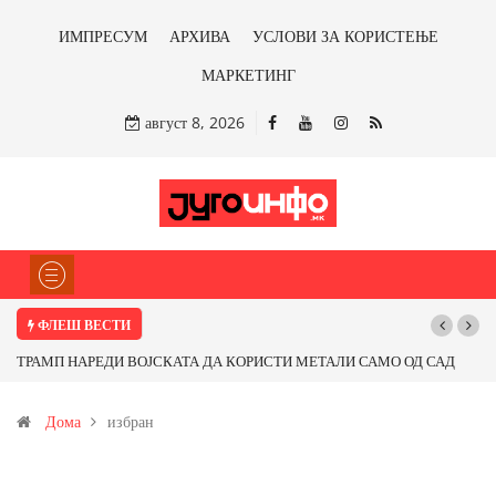
ИМПРЕСУМ
АРХИВА
УСЛОВИ ЗА КОРИСТЕЊЕ
МАРКЕТИНГ
август 8, 2026
ФЛЕШ ВЕСТИ
ТРАМП НАРЕДИ ВОЈСКАТА ДА КОРИСТИ МЕТАЛИ САМО ОД САД
Почну
ИЛИ ОД ПАРТНЕРСКИ ЗЕМЈИ Ќе профитираме ли со бакарот од
Дома
избран
Иловица и со антимонот?