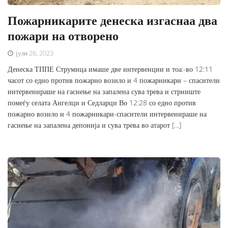
Пожарникарите денеска изгаснаа два
пожари на отворено
јули 26, 2023
Денеска ТППЕ Струмица имаше две интервенции и тоа:-во 12:11
часот со едно против пожарно возило и 4 пожарникари – спасители
интервенираше на гаснење на запалена сува трева и стрниште
помеѓу селата Ангелци и Седларци Во 12:28 со едно против
пожарно возило и 4 пожарникари-спасители интервенираше на
гаснење на запалена депонија и сува трева во атарот […]