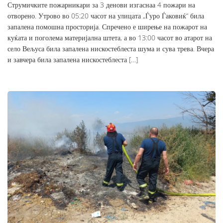
Струмичките пожарникари за 3 денови изгаснаа 4 пожари на
отворено. Утрово во 05:20 часот на улицата „Ѓуро Ѓаковиќ“ била
запалена помошна просторија. Спречено е ширење на пожарот на
куќата и поголема материјална штета, а во 13:00 часот во атарот на
село Вељуса била запалена нискостеблеста шума и сува трева. Вчера
и завчера била запалена нискостеблеста […]