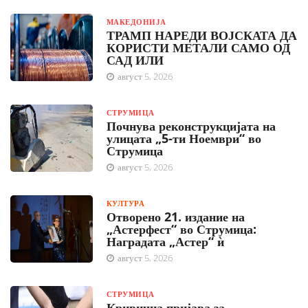
МАКЕДОНИЈА
ТРАМП НАРЕДИ ВОЈСКАТА ДА
КОРИСТИ МЕТАЛИ САМО ОД
САД ИЛИ
август 5, 2026
СТРУМИЦА
Почнува реконструкцијата на
улицата „5-ти Ноември“ во
Струмица
август 5, 2026
КУЛТУРА
Отворено 21. издание на
„Астерфест“ во Струмица:
Наградата „Астер“ ѝ
август 5, 2026
СТРУМИЦА
Кривична пријава за