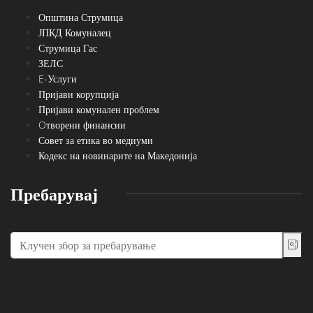
Општина Струмица
ЈПКД Комуналец
Струмица Гас
ЗЕЛС
E-Услуги
Пријави корупција
Пријави комунален проблем
Oтворени финансии
Совет за етика во медиуми
Кодекс на новинарите на Македонија
Пребарувај