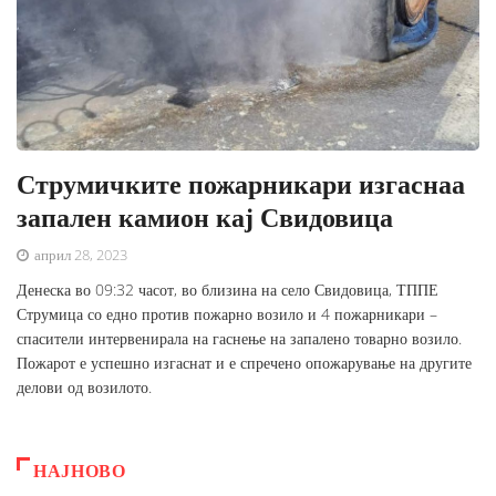
Струмичките пожарникари изгаснаа
запален камион кај Свидовица
април 28, 2023
Денеска во 09:32 часот, во близина на село Свидовица, ТППЕ
Струмица со едно против пожарно возило и 4 пожарникари –
спасители интервенирала на гаснење на запалено товарно возило.
Пожарот е успешно изгаснат и е спречено опожарување на другите
делови од возилото.
НАЈНОВО