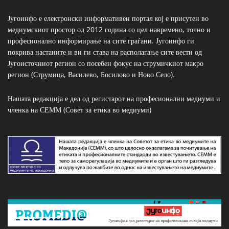
Југоинфо е електронски информативен портал кој е присутен во
медиумскиот простор од 2012 година со цел навремено, точно и
професионално информирање на сите граѓани. Југоинфо ги
покрива настаните и ви ги става на располагање сите вести од
Југоисточниот регион со посебен фокус на струмичкиот макро
регион (Струмица, Василево, Босилово и Ново Село).
Нашата редакција е дел од регистарот на професионални медиуми и
членка на СЕММ (Совет за етика во медиуми)