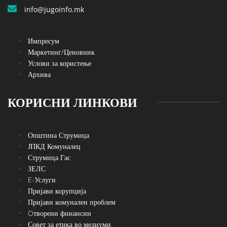
info@jugoinfo.mk
Импресум
Маркетинг/Ценовник
Услови за користење
Архива
КОРИСНИ ЛИНКОВИ
Општина Струмица
ЈПКД Комуналец
Струмица Гас
ЗЕЛС
E-Услуги
Пријави корупција
Пријави комунален проблем
Oтворени финансии
Совет за етика во медиуми