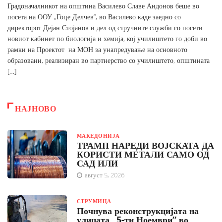
Градоначалникот на општина Василево Славе Андонов беше во
посета на ООУ „Гоце Делчев“, во Василево каде заедно со
директорот Дејан Стојанов и дел од стручните служби го посети
новиот кабинет по биологија и хемија, кој училиштето го доби во
рамки на Проектот на МОН за унапредување на основното
образовани, реализиран во партнерство со училиштето, општината
[…]
НАЈНОВО
МАКЕДОНИЈА
ТРАМП НАРЕДИ ВОЈСКАТА ДА
КОРИСТИ МЕТАЛИ САМО ОД
САД ИЛИ
август 5, 2026
СТРУМИЦА
Почнува реконструкцијата на
улицата „5-ти Ноември“ во