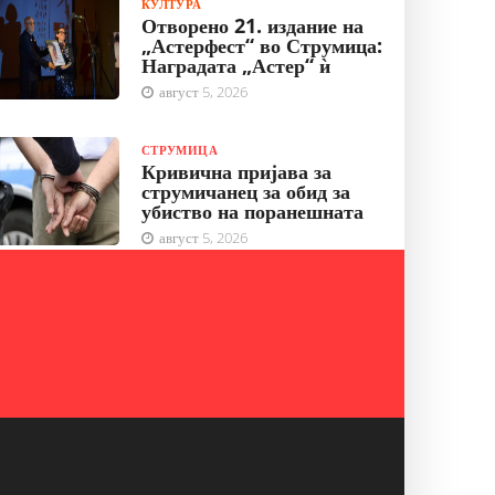
КУЛТУРА
Отворено 21. издание на
„Астерфест“ во Струмица:
Наградата „Астер“ ѝ
август 5, 2026
СТРУМИЦА
Кривична пријава за
струмичанец за обид за
убиство на поранешната
август 5, 2026