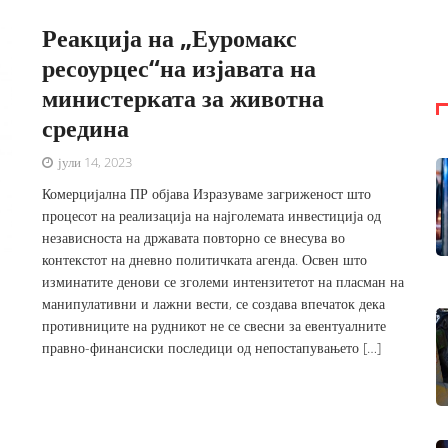
Реакција на „Еуромакс
ресоурцес“на изјавата на
министерката за животна
средина
јули 14, 2023
Комерцијална ПР објава Изразуваме загриженост што
процесот на реализација на најголемата инвестиција од
независноста на државата повторно се внесува во
контекстот на дневно политичката агенда. Освен што
изминатите денови се зголеми интензитетот на пласман на
манипулативни и лажни вести, се создава впечаток дека
противниците на рудникот не се свесни за евентуалните
правно-финансиски последици од непостапувањето […]