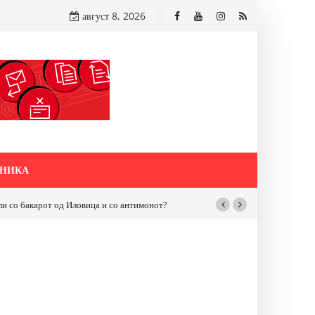
август 8, 2026
НИКА
бакарот од Иловица и со антимонот?