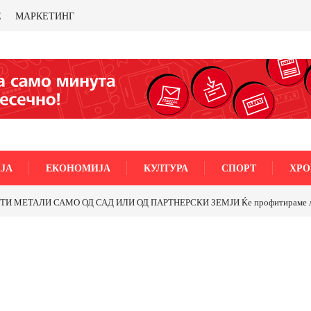
Е
МАРКЕТИНГ
ЈА
ЕКОНОМИЈА
КУЛТУРА
СПОРТ
ХРО
МЕТАЛИ САМО ОД САД ИЛИ ОД ПАРТНЕРСКИ ЗЕМЈИ Ќе профитираме ли со 