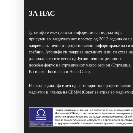
ЗА НАС
Југоинфо е електронски информативен портал кој е
присутен во медиумскиот простор од 2012 година со це
навремено, точно и професионално информирање на сит
граѓани. Југоинфо ги покрива настаните и ви ги става на
располагање сите вести од Југоисточниот регион со
посебен фокус на струмичкиот макро регион (Струмица,
Василево, Босилово и Ново Село).
Нашата редакција е дел од регистарот на професионални
медиуми и членка на СЕММ (Совет за етика во медиуми)