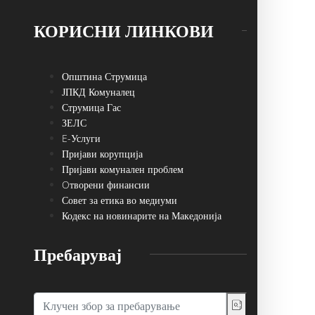
КОРИСНИ ЛИНКОВИ
Општина Струмица
ЈПКД Комуналец
Струмица Гас
ЗЕЛС
E-Услуги
Пријави корупција
Пријави комунален проблем
Oтворени финансии
Совет за етика во медиуми
Кодекс на новинарите на Македонија
Пребарувај