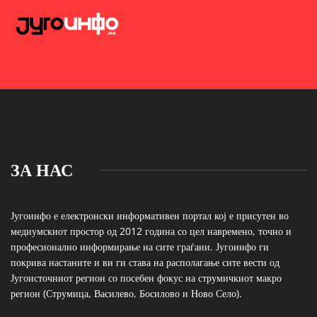
ЗА НАС
Југоинфо е електронски информативен портал кој е присутен во
медиумскиот простор од 2012 година со цел навремено, точно и
професионално информирање на сите граѓани. Југоинфо ги
покрива настаните и ви ги става на располагање сите вести од
Југоисточниот регион со посебен фокус на струмичкиот макро
регион (Струмица, Василево, Босилово и Ново Село).