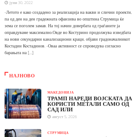
јуни 30, 2022
-Летото е како создадено за реализација на вакви и слични проекти,
па од ден на ден градежната офанзива во општина Струмица ќе
зема се поголем замав. На тој начин довербата од граѓаните ја
оправдуваме максимално.Овде во Костурино продолжува изведбата
на нови секундарни канализациони краци, објави градоначалникот
Костадин Костадинов. -Оваа активност се спроведува согласно
барањата на […]
НАЈНОВО
МАКЕДОНИЈА
ТРАМП НАРЕДИ ВОЈСКАТА ДА
КОРИСТИ МЕТАЛИ САМО ОД
САД ИЛИ
август 5, 2026
СТРУМИЦА