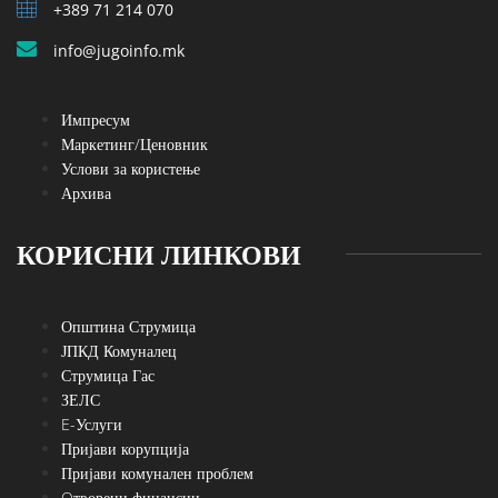
+389 71 214 070
info@jugoinfo.mk
Импресум
Маркетинг/Ценовник
Услови за користење
Архива
КОРИСНИ ЛИНКОВИ
Општина Струмица
ЈПКД Комуналец
Струмица Гас
ЗЕЛС
E-Услуги
Пријави корупција
Пријави комунален проблем
Oтворени финансии