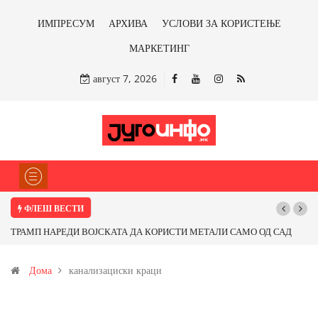
ИМПРЕСУМ
АРХИВА
УСЛОВИ ЗА КОРИСТЕЊЕ
МАРКЕТИНГ
август 7, 2026
ФЛЕШ ВЕСТИ
ТРАМП НАРЕДИ ВОЈСКАТА ДА КОРИСТИ МЕТАЛИ САМО ОД САД
ИЛИ ОД ПАРТНЕРСКИ ЗЕМЈИ Ќе профитираме ли со бакарот од
Дома
канализациски краци
Иловица и со антимонот?