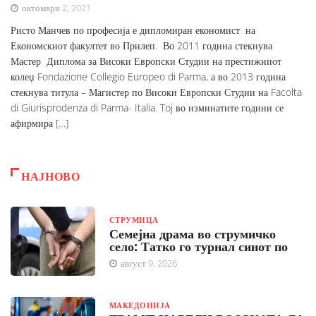
октомври 2, 2021
Ристо Манчев по професија е дипломиран економист на
Економскиот факултет во Прилеп. Во 2011 година стекнува
Мастер Диплома за Високи Европски Студии на престижниот
колеџ Fondazione Collegio Europeo di Parma, а во 2013 година
стекнува титула – Магистер по Високи Европски Студии на Facolta
di Giurisprodenza di Parma- Italia. Toj во изминатите години се
афирмира […]
НАЈНОВО
СТРУМИЦА
Семејна драма во струмичко
село: Татко го турнал синот по
август 9, 2026
МАКЕДОНИЈА