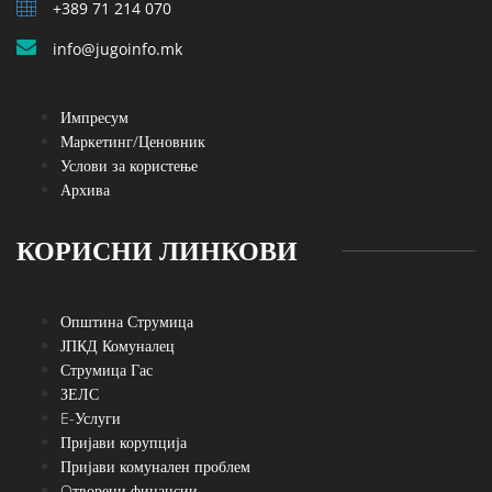
+389 71 214 070
info@jugoinfo.mk
Импресум
Маркетинг/Ценовник
Услови за користење
Архива
КОРИСНИ ЛИНКОВИ
Општина Струмица
ЈПКД Комуналец
Струмица Гас
ЗЕЛС
E-Услуги
Пријави корупција
Пријави комунален проблем
Oтворени финансии