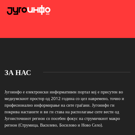
ЗА НАС
Југоинфо е електронски информативен портал кој е присутен во
медиумскиот простор од 2012 година со цел навремено, точно и
професионално информирање на сите граѓани. Југоинфо ги
покрива настаните и ви ги става на располагање сите вести од
Југоисточниот регион со посебен фокус на струмичкиот макро
регион (Струмица, Василево, Босилово и Ново Село).