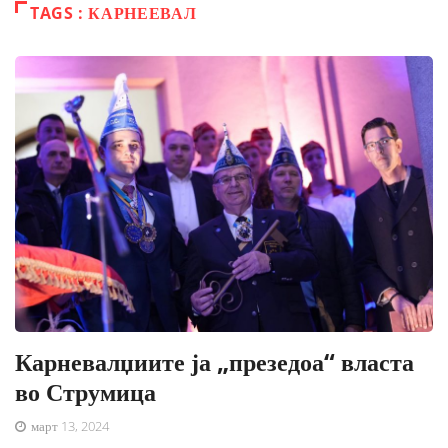
TAGS : КАРНЕЕВАЛ
Карневалџиите ја „презедоа“ власта
во Струмица
март 13, 2024