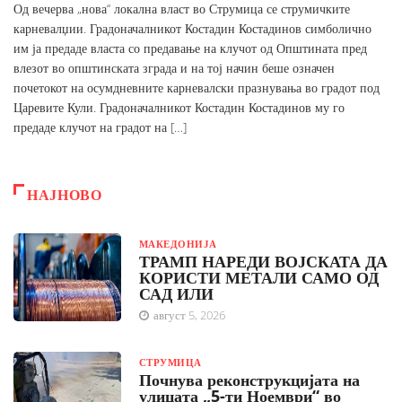
Од вечерва „нова“ локална власт во Струмица се струмичките
карневалџии. Градоначалникот Костадин Костадинов симболично
им ја предаде власта со предавање на клучот од Општината пред
влезот во општинската зграда и на тој начин беше означен
почетокот на осумдневните карневалски празнувања во градот под
Царевите Кули. Градоначалникот Костадин Костадинов му го
предаде клучот на градот на […]
НАЈНОВО
МАКЕДОНИЈА
ТРАМП НАРЕДИ ВОЈСКАТА ДА
КОРИСТИ МЕТАЛИ САМО ОД
САД ИЛИ
август 5, 2026
СТРУМИЦА
Почнува реконструкцијата на
улицата „5-ти Ноември“ во