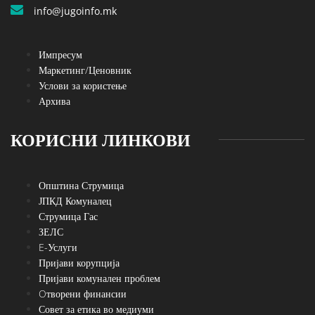
info@jugoinfo.mk
Импресум
Маркетинг/Ценовник
Услови за користење
Архива
КОРИСНИ ЛИНКОВИ
Општина Струмица
ЈПКД Комуналец
Струмица Гас
ЗЕЛС
E-Услуги
Пријави корупција
Пријави комунален проблем
Oтворени финансии
Совет за етика во медиуми