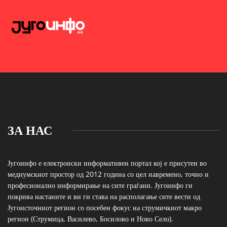
ЗА НАС
Југоинфо е електронски информативен портал кој е присутен во
медиумскиот простор од 2012 година со цел навремено, точно и
професионално информирање на сите граѓани. Југоинфо ги
покрива настаните и ви ги става на располагање сите вести од
Југоисточниот регион со посебен фокус на струмичкиот макро
регион (Струмица, Василево, Босилово и Ново Село).