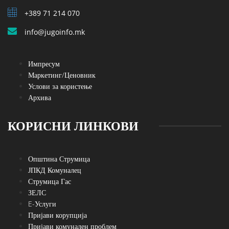
+389 71 214 070
info@jugoinfo.mk
Импресум
Маркетинг/Ценовник
Услови за користење
Архива
КОРИСНИ ЛИНКОВИ
Општина Струмица
ЈПКД Комуналец
Струмица Гас
ЗЕЛС
E-Услуги
Пријави корупција
Пријави комунален проблем