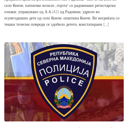
село Конче, патничко возило „тојота“ со радовишки регистарски
ознаки, управувано од А.А.(42) од Радовиш, удрило во
осумгодишно дете од село Конче, општина Конче. Во несреќата со
тешки телесни повреди се здобило детето, констатирани […]