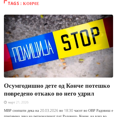
TAGS : КОНЧЕ
Осумгодишно дете од Конче потешко
повредено откако во него удрил
март 21, 2026
МВР соопшти дека на 20.03.2026 во 18:30 часот во ОВР Радовиш е
пријавено дека на регионалниот пат Радовиш- Конче, на влез во