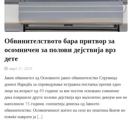
Обвинителството бара притвор за
осомничен за полови дејствија врз
дете
март 31, 2024
Јавен обвинител од Основното јавно обвинителство Струмица
донесе Наредба за спроведување истражна постапка против едно
лице на возраст од 49 години за кое постои основано сомнение
дека извршило други полови дејствија врз малолетно девојче кое не
наполнило 15 години, соопштија денеска од Јавното
обвинителство. Осомничениот жител на село во општина Конче во
повеќе наврати ја […]