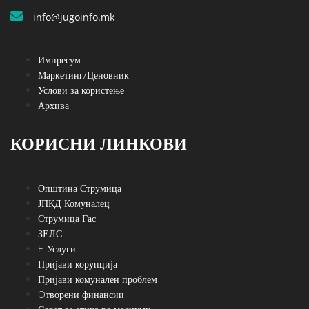
info@jugoinfo.mk
Импресум
Маркетинг/Ценовник
Услови за користење
Архива
КОРИСНИ ЛИНКОВИ
Општина Струмица
ЈПКД Комуналец
Струмица Гас
ЗЕЛС
E-Услуги
Пријави корупција
Пријави комунален проблем
Oтворени финансии