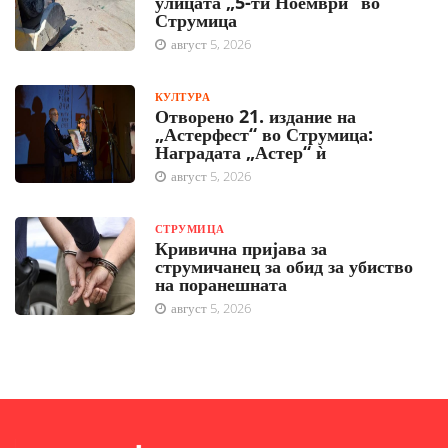
улицата „5-ти Ноември“ во
Струмица
август 5, 2026
КУЛТУРА
Отворено 21. издание на
„Астерфест“ во Струмица:
Наградата „Астер“ ѝ
август 5, 2026
СТРУМИЦА
Кривична пријава за
струмичанец за обид за убиство
на поранешната
август 5, 2026