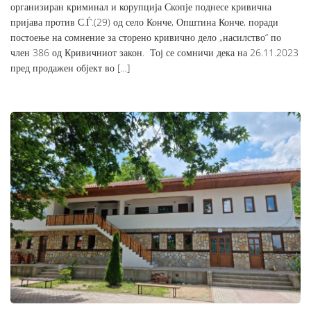
организиран криминал и корупција Скопје поднесе кривична
пријава против С.Ѓ.(29) од село Конче, Општина Конче, поради
постоење на сомнение за сторено кривично дело „насилство“ по
член 386 од Кривичниот закон. Тој се сомничи дека на 26.11.2023
пред продажен објект во […]