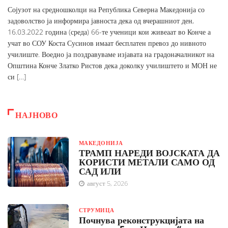
Сојузот на средношколци на Република Северна Македонија со
задоволство ја информира јавноста дека од вчерашниот ден,
16.03.2022 година (среда) 66-те ученици кои живеаат во Конче а
учат во СОУ Коста Сусинов имаат бесплатен превоз до нивното
училиште. Воедно ја поздравуваме изјавата на градоначалникот на
Општина Конче Златко Ристов дека доколку училиштето и МОН не
си […]
НАЈНОВО
МАКЕДОНИЈА
ТРАМП НАРЕДИ ВОЈСКАТА ДА
КОРИСТИ МЕТАЛИ САМО ОД
САД ИЛИ
август 5, 2026
СТРУМИЦА
Почнува реконструкцијата на