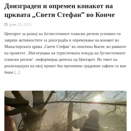
Доизграден и опремен конакот на
црквата „Свети Стефан“ во Конче
јуни 20, 2023
Центарот за развој на Југоисточниот плански регион успешно ги
заврши активностите за доизградба и опремување на конакот во
Манастирската црква „Свети Стефан“ во општина Конче, во рамките
на проектот „Збогатување на туристичката понуда на Југоисточниот
плански регион“, информираа денеска од Центарот. Во текот на
реализацијата на овој проект беа преземени градежни зафати со кои
беше […]