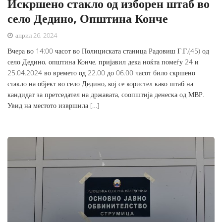
Искршено стакло од изборен штаб во
село Дедино, Општина Конче
април 26, 2024
Вчера во 14:00 часот во Полициската станица Радовиш Г.Г.(45) од
село Дедино, општина Конче, пријавил дека ноќта помеѓу 24 и
25.04.2024 во времето од 22.00 до 06.00 часот било скршено
стакло на објект во село Дедино, кој се користел како штаб на
кандидат за претседател на државата, соопштија денеска од МВР.
Увид на местото извршила […]