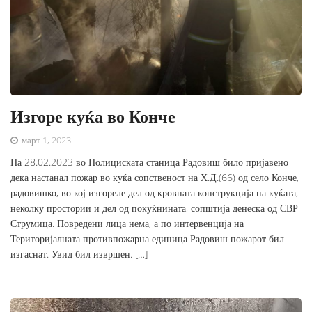
Изгоре куќа во Конче
март 1, 2023
На 28.02.2023 во Полициската станица Радовиш било пријавено
дека настанал пожар во куќа сопственост на Х.Д.(66) од село Конче,
радовишко, во кој изгореле дел од кровната конструкција на куќата,
неколку простории и дел од покуќнината, сопштија денеска од СВР
Струмица. Повредени лица нема, а по интервенција на
Територијалната противпожарна единица Радовиш пожарот бил
изгаснат. Увид бил извршен. […]