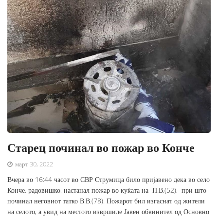
Старец починал во пожар во Конче
март 30, 2022
Вчера во 16:44 часот во СВР Струмица било пријавено дека во село
Конче, радовишко, настанал пожар во куќата на П.В.(52), при што
починал неговиот татко В.В.(78). Пожарот бил изгаснат од жители
на селото, а увид на местото извршиле Јавен обвинител од Основно